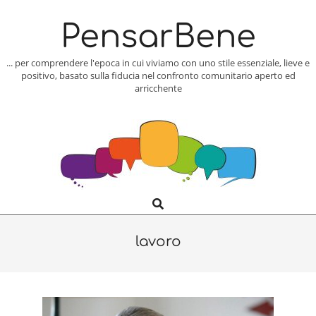
Skip
to
PensarBene
content
... per comprendere l'epoca in cui viviamo con uno stile essenziale, lieve e
positivo, basato sulla fiducia nel confronto comunitario aperto ed
arricchente
Search
Primary
Navigation
Menu
lavoro