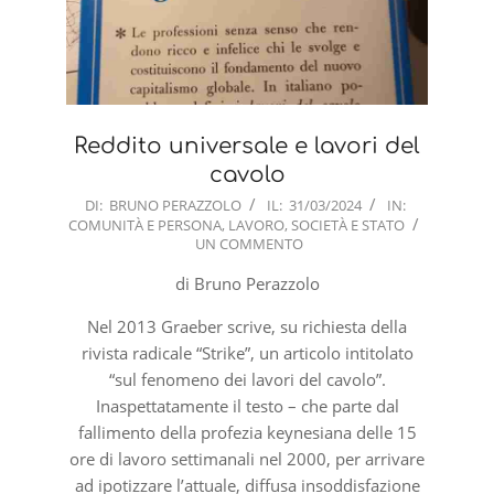
Reddito universale e lavori del
cavolo
2024-
DI:
BRUNO PERAZZOLO
IL:
31/03/2024
IN:
COMUNITÀ E PERSONA
,
LAVORO
,
SOCIETÀ E STATO
03-
UN COMMENTO
31
di Bruno Perazzolo
Nel 2013 Graeber scrive, su richiesta della
rivista radicale “Strike”, un articolo intitolato
“sul fenomeno dei lavori del cavolo”.
Inaspettatamente il testo – che parte dal
fallimento della profezia keynesiana delle 15
ore di lavoro settimanali nel 2000, per arrivare
ad ipotizzare l’attuale, diffusa insoddisfazione