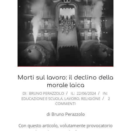
Morti sul lavoro: il declino della
morale laica
2024-
DI:
BRUNO PERAZZOLO
IL:
22/06/2024
IN:
EDUCAZIONE E SCUOLA
,
LAVORO
,
RELIGIONE
2
06-
COMMENTI
22
di Bruno Perazzolo
Con questo articolo, volutamente provocatorio