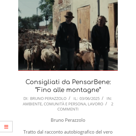
Consigliati da PensarBene:
“Fino alle montagne”
2025-
DI:
BRUNO PERAZZOLO
IL:
03/06/2025
IN:
AMBIENTE
,
COMUNITÀ E PERSONA
,
LAVORO
2
06-
COMMENTI
03
Bruno Perazzolo
Tratto dal racconto autobiografico del vero