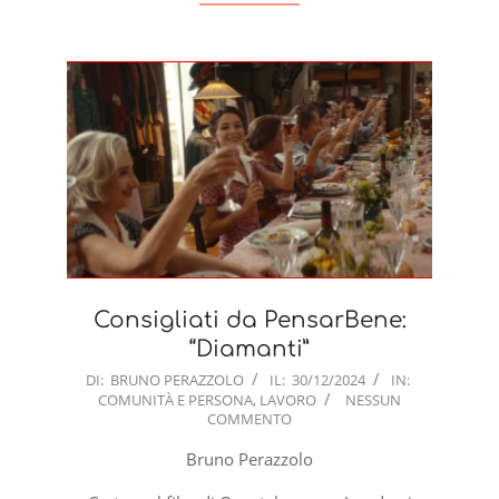
Consigliati da PensarBene:
“Diamanti”
2024-
DI:
BRUNO PERAZZOLO
IL:
30/12/2024
IN:
COMUNITÀ E PERSONA
,
LAVORO
NESSUN
12-
COMMENTO
30
Bruno Perazzolo