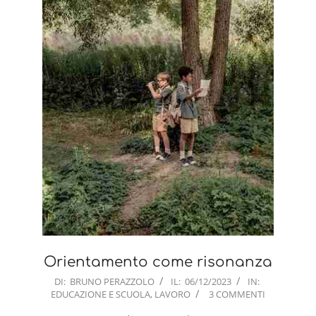
Orientamento come risonanza
2023-
DI:
BRUNO PERAZZOLO
IL:
06/12/2023
IN:
EDUCAZIONE E SCUOLA
,
LAVORO
3 COMMENTI
12-
06