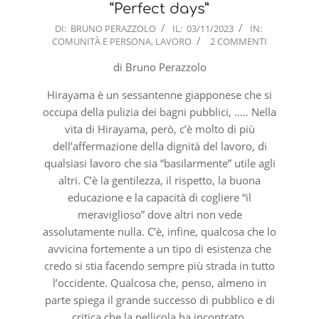
“Perfect days”
2023-
DI:
BRUNO PERAZZOLO
IL:
03/11/2023
IN:
COMUNITÀ E PERSONA
,
LAVORO
2 COMMENTI
11-
03
di Bruno Perazzolo
Hirayama è un sessantenne giapponese che si
occupa della pulizia dei bagni pubblici, ….. Nella
vita di Hirayama, però, c’è molto di più
dell’affermazione della dignità del lavoro, di
qualsiasi lavoro che sia “basilarmente” utile agli
altri. C’è la gentilezza, il rispetto, la buona
educazione e la capacità di cogliere “il
meraviglioso” dove altri non vede
assolutamente nulla. C’è, infine, qualcosa che lo
avvicina fortemente a un tipo di esistenza che
credo si stia facendo sempre più strada in tutto
l’occidente. Qualcosa che, penso, almeno in
parte spiega il grande successo di pubblico e di
critica che la pellicola ha incontrato.