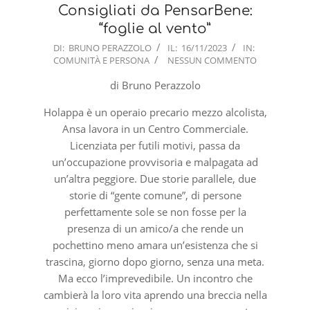
Consigliati da PensarBene:
“foglie al vento”
2023-
DI:
BRUNO PERAZZOLO
IL:
16/11/2023
IN:
COMUNITÀ E PERSONA
NESSUN COMMENTO
11-
16
di Bruno Perazzolo
Holappa è un operaio precario mezzo alcolista,
Ansa lavora in un Centro Commerciale.
Licenziata per futili motivi, passa da
un’occupazione provvisoria e malpagata ad
un’altra peggiore. Due storie parallele, due
storie di “gente comune”, di persone
perfettamente sole se non fosse per la
presenza di un amico/a che rende un
pochettino meno amara un’esistenza che si
trascina, giorno dopo giorno, senza una meta.
Ma ecco l’imprevedibile. Un incontro che
cambierà la loro vita aprendo una breccia nella