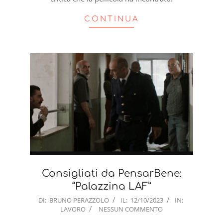
CONTINUA
Consigliati da PensarBene:
“Palazzina LAF”
2023-
DI:
BRUNO PERAZZOLO
IL:
12/10/2023
IN:
LAVORO
NESSUN COMMENTO
10-
12