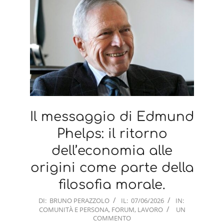
Il messaggio di Edmund
Phelps: il ritorno
dell’economia alle
origini come parte della
filosofia morale.
2026-
DI:
BRUNO PERAZZOLO
IL:
07/06/2026
IN:
COMUNITÀ E PERSONA
,
FORUM
,
LAVORO
UN
06-
COMMENTO
07