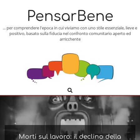
Skip
to
PensarBene
content
... per comprendere l'epoca in cui viviamo con uno stile essenziale, lieve e
positivo, basato sulla fiducia nel confronto comunitario aperto ed
arricchente
Search
Primary
Navigation
Menu
Morti sul lavoro: il declino della