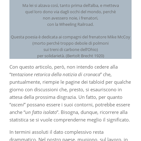
Ma lei si alzava così, tanto prima dell’alba, e metteva
quel loro dono via dagli occhi del mondo, perchè
non avessero noie, i frenatori,
con la Wheeling Railroad.
Questa poesia è dedicata ai compagni del frenatore Mike McCoy
(morto perché troppo debole di polmoni
sui treni di carbone dell’Ohio)
per solidarietà. (Bertolt Brecht 1920)
Con questo articolo, però, non intendo cedere alla
“
tentazione retorica della notizia di cronaca
” che,
puntualmente, riempie le pagine dei tabloid per qualche
giorno con discussioni che, presto, si esauriscono in
attesa della prossima disgrazia. Un fatto, per quanto
“
osceni
” possano essere i suoi contorni, potrebbe essere
anche “
un fatto isolato
”. Bisogna, dunque, ricorrere alla
statistica se si vuole comprenderne meglio il significato.
In termini assoluti il dato complessivo resta
drammatico. Nel nostro paese, muoiono, sul lavoro, in