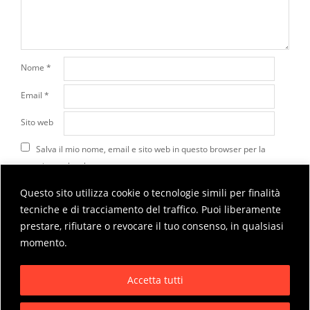
Nome
*
Email
*
Sito web
Salva il mio nome, email e sito web in questo browser per la
prossima volta che commento.
Questo sito utilizza cookie o tecnologie simili per finalità
tecniche e di tracciamento del traffico. Puoi liberamente
Questo sito utilizza Akismet per ridurre lo spam.
Scopri
prestare, rifiutare o revocare il tuo consenso, in qualsiasi
come vengono elaborati i dati derivati dai commenti
.
momento.
Accetta tutti