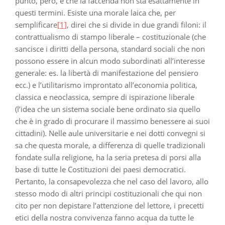
punto, però, è che la faccenda non sta esattamente in
questi termini. Esiste una morale laica che, per
semplificare
[1]
, direi che si divide in due grandi filoni: il
contrattualismo di stampo liberale – costituzionale (che
sancisce i diritti della persona, standard sociali che non
possono essere in alcun modo subordinati all’interesse
generale: es. la libertà di manifestazione del pensiero
ecc.) e l’utilitarismo improntato all’economia politica,
classica e neoclassica, sempre di ispirazione liberale
(l’idea che un sistema sociale bene ordinato sia quello
che è in grado di procurare il massimo benessere ai suoi
cittadini). Nelle aule universitarie e nei dotti convegni si
sa che questa morale, a differenza di quelle tradizionali
fondate sulla religione, ha la seria pretesa di porsi alla
base di tutte le Costituzioni dei paesi democratici.
Pertanto, la consapevolezza che nel caso del lavoro, allo
stesso modo di altri principi costituzionali che qui non
cito per non depistare l’attenzione del lettore, i precetti
etici della nostra convivenza fanno acqua da tutte le