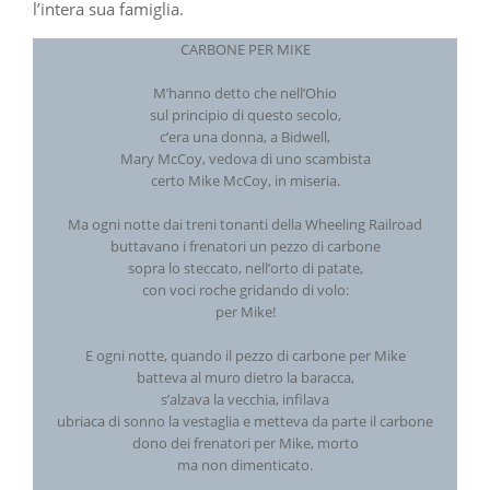
l’intera sua famiglia.
CARBONE PER MIKE
M’hanno detto che nell’Ohio
sul principio di questo secolo,
c’era una donna, a Bidwell,
Mary McCoy, vedova di uno scambista
certo Mike McCoy, in miseria.
Ma ogni notte dai treni tonanti della Wheeling Railroad
buttavano i frenatori un pezzo di carbone
sopra lo steccato, nell’orto di patate,
con voci roche gridando di volo:
per Mike!
E ogni notte, quando il pezzo di carbone per Mike
batteva al muro dietro la baracca,
s’alzava la vecchia, infilava
ubriaca di sonno la vestaglia e metteva da parte il carbone
dono dei frenatori per Mike, morto
ma non dimenticato.