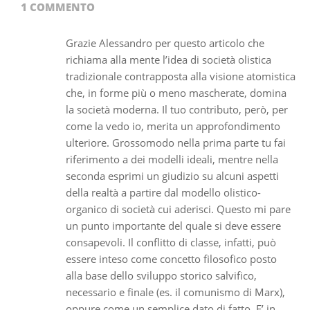
02
1 COMMENTO
Grazie Alessandro per questo articolo che
richiama alla mente l’idea di società olistica
tradizionale contrapposta alla visione atomistica
che, in forme più o meno mascherate, domina
la società moderna. Il tuo contributo, però, per
come la vedo io, merita un approfondimento
ulteriore. Grossomodo nella prima parte tu fai
riferimento a dei modelli ideali, mentre nella
seconda esprimi un giudizio su alcuni aspetti
della realtà a partire dal modello olistico-
organico di società cui aderisci. Questo mi pare
un punto importante del quale si deve essere
consapevoli. Il conflitto di classe, infatti, può
essere inteso come concetto filosofico posto
alla base dello sviluppo storico salvifico,
necessario e finale (es. il comunismo di Marx),
oppure come un semplice dato di fatto. E’ in