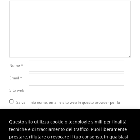
Nome
*
Email
*
Sito web
Salva il mio nome, email e sito web in questo browser per la
prossima volta che commento.
Questo sito utilizza cookie o tecnologie simili per finalità
tecniche e di tracciamento del traffico. Puoi liberamente
Questo sito utilizza Akismet per ridurre lo spam.
Scopri
prestare, rifiutare o revocare il tuo consenso, in qualsiasi