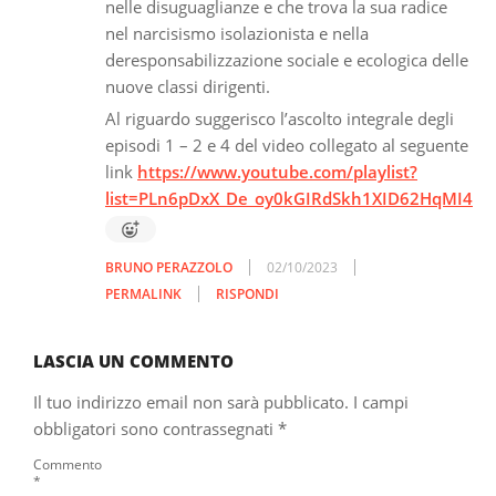
nelle disuguaglianze e che trova la sua radice
nel narcisismo isolazionista e nella
deresponsabilizzazione sociale e ecologica delle
nuove classi dirigenti.
Al riguardo suggerisco l’ascolto integrale degli
episodi 1 – 2 e 4 del video collegato al seguente
link
https://www.youtube.com/playlist?
list=PLn6pDxX_De_oy0kGIRdSkh1XID62HqMI4
BRUNO PERAZZOLO
02/10/2023
PERMALINK
RISPONDI
LASCIA UN COMMENTO
Il tuo indirizzo email non sarà pubblicato.
I campi
obbligatori sono contrassegnati
*
Commento
*