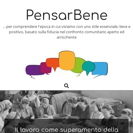
Skip
to
PensarBene
content
... per comprendere l'epoca in cui viviamo con uno stile essenziale, lieve e
positivo, basato sulla fiducia nel confronto comunitario aperto ed
arricchente
Search
Primary
Navigation
Menu
Il lavoro come superamento della