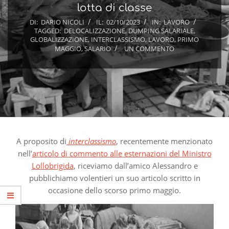
lotta di classe
DI:
DARIO NICOLI
IL:
02/10/2023
IN:
LAVORO
TAGGED:
DELOCALIZZAZIONE
,
DUMPING SALARIALE
,
GLOBALIZZAZIONE
,
INTERCLASSISMO
,
LAVORO
,
PRIMO
MAGGIO
,
SALARIO
UN COMMENTO
A proposito di
interclassismo
, recentemente menzionato
nell’
articolo di commento alle esternazioni del Ministro
Lollobrigida
, riceviamo dall’amico Alessandro e
pubblichiamo volentieri un suo articolo scritto in
occasione dello scorso primo maggio.