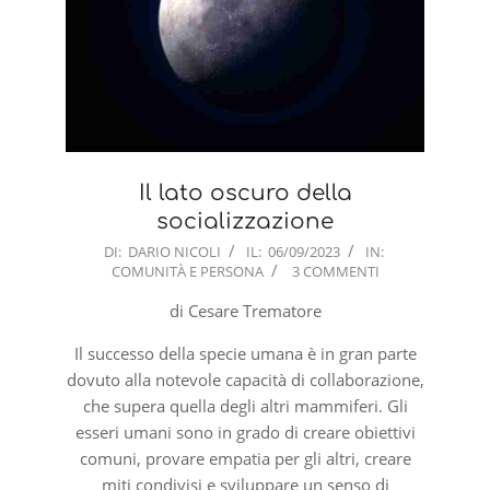
Il lato oscuro della
socializzazione
2023-
DI:
DARIO NICOLI
IL:
06/09/2023
IN:
COMUNITÀ E PERSONA
3 COMMENTI
09-
06
di Cesare Trematore
Il successo della specie umana è in gran parte
dovuto alla notevole capacità di collaborazione,
che supera quella degli altri mammiferi. Gli
esseri umani sono in grado di creare obiettivi
comuni, provare empatia per gli altri, creare
miti condivisi e sviluppare un senso di