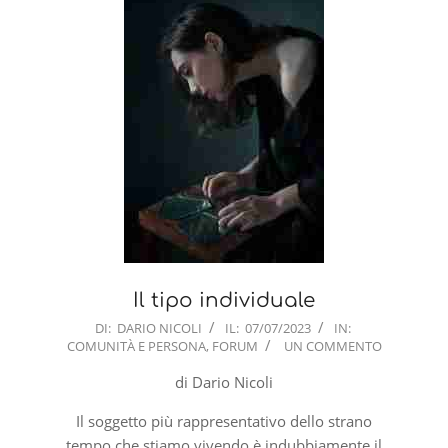
Il tipo individuale
2023-
DI:
DARIO NICOLI
IL:
07/07/2023
IN:
COMUNITÀ E PERSONA
,
FORUM
UN COMMENTO
07-
07
di Dario Nicoli
Il soggetto più rappresentativo dello strano
tempo che stiamo vivendo è indubbiamente il