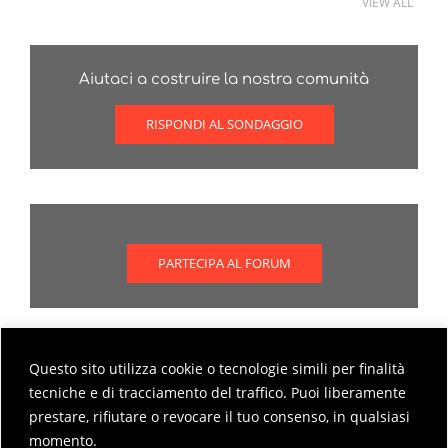
VIEW ALL
Aiutaci a costruire la nostra comunità
RISPONDI AL SONDAGGIO
PARTECIPA AL FORUM
Questo sito utilizza cookie o tecnologie simili per finalità
Scopri come partecipare al forum
tecniche e di tracciamento del traffico. Puoi liberamente
prestare, rifiutare o revocare il tuo consenso, in qualsiasi
MODALITÀ DI PARTECIPAZIONE AL FORUM
momento.