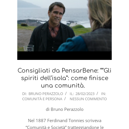
Consigliati da PensarBene: ““Gli
spiriti dell’isola”: come finisce
una comunità.
2023-
DI:
BRUNO PERAZZOLO
IL:
28/02/2023
IN:
COMUNITÀ E PERSONA
NESSUN COMMENTO
02-
28
di Bruno Perazzolo
Nel 1887 Ferdinand Tonnies scriveva
“Comunità e Società” tratteggiandone le