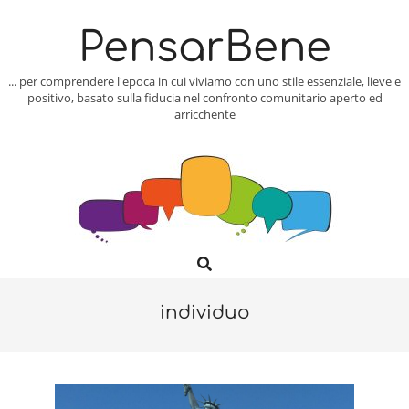
Skip
to
PensarBene
content
... per comprendere l'epoca in cui viviamo con uno stile essenziale, lieve e
positivo, basato sulla fiducia nel confronto comunitario aperto ed
arricchente
Search
Primary
Navigation
Menu
individuo