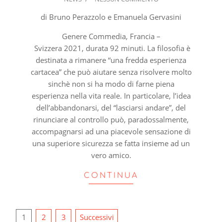
03-
02
di Bruno Perazzolo e Emanuela Gervasini
Genere Commedia, Francia –
Svizzera 2021, durata 92 minuti. La filosofia è
destinata a rimanere “una fredda esperienza
cartacea” che può aiutare senza risolvere molto
sinchè non si ha modo di farne piena
esperienza nella vita reale. In particolare, l’idea
dell’abbandonarsi, del “lasciarsi andare”, del
rinunciare al controllo può, paradossalmente,
accompagnarsi ad una piacevole sensazione di
una superiore sicurezza se fatta insieme ad un
vero amico.
CONTINUA
Paginazione
1
2
3
Successivi