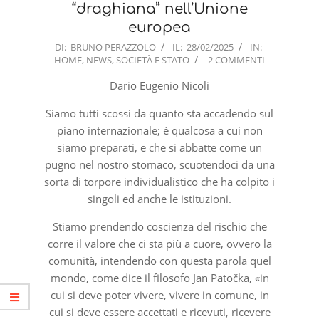
“draghiana” nell’Unione
europea
2025-
DI:
BRUNO PERAZZOLO
IL:
28/02/2025
IN:
HOME
,
NEWS
,
SOCIETÀ E STATO
2 COMMENTI
02-
28
Dario Eugenio Nicoli
Siamo tutti scossi da quanto sta accadendo sul
piano internazionale; è qualcosa a cui non
siamo preparati, e che si abbatte come un
pugno nel nostro stomaco, scuotendoci da una
sorta di torpore individualistico che ha colpito i
singoli ed anche le istituzioni.
Stiamo prendendo coscienza del rischio che
corre il valore che ci sta più a cuore, ovvero la
comunità, intendendo con questa parola quel
mondo, come dice il filosofo Jan Patočka, «in
cui si deve poter vivere, vivere in comune, in
cui si deve essere accettati e ricevuti, ricevere