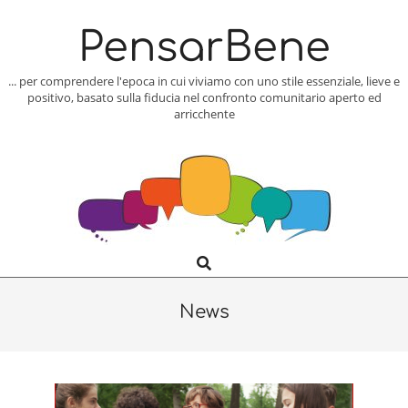
Skip
to
PensarBene
content
... per comprendere l'epoca in cui viviamo con uno stile essenziale, lieve e
positivo, basato sulla fiducia nel confronto comunitario aperto ed
arricchente
Search
Primary
Navigation
Menu
News