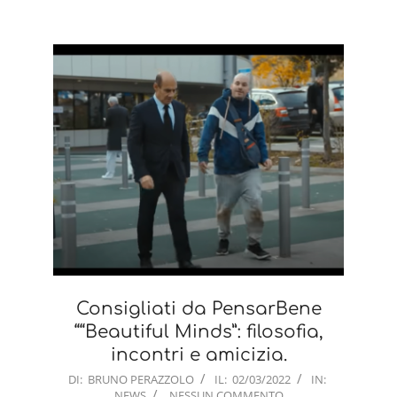
Consigliati da PensarBene
““Beautiful Minds”: filosofia,
incontri e amicizia.
2022-
DI:
BRUNO PERAZZOLO
IL:
02/03/2022
IN:
NEWS
NESSUN COMMENTO