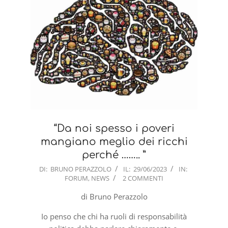
“Da noi spesso i poveri
mangiano meglio dei ricchi
perché …….. ”
2023-
DI:
BRUNO PERAZZOLO
IL:
29/06/2023
IN:
FORUM
,
NEWS
2 COMMENTI
06-
29
di Bruno Perazzolo
Io penso che chi ha ruoli di responsabilità