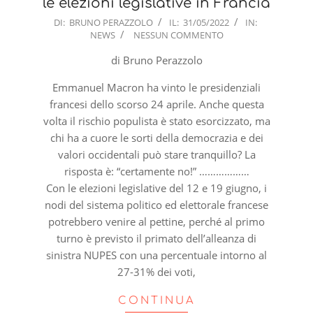
le elezioni legislative in Francia
2022-
DI:
BRUNO PERAZZOLO
IL:
31/05/2022
IN:
NEWS
NESSUN COMMENTO
05-
31
di Bruno Perazzolo
Emmanuel Macron ha vinto le presidenziali
francesi dello scorso 24 aprile. Anche questa
volta il rischio populista è stato esorcizzato, ma
chi ha a cuore le sorti della democrazia e dei
valori occidentali può stare tranquillo? La
risposta è: “certamente no!” ………………
Con le elezioni legislative del 12 e 19 giugno, i
nodi del sistema politico ed elettorale francese
potrebbero venire al pettine, perché al primo
turno è previsto il primato dell’alleanza di
sinistra NUPES con una percentuale intorno al
27-31% dei voti,
CONTINUA