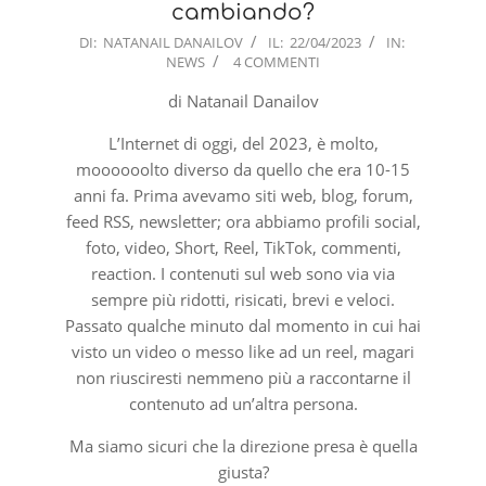
cambiando?
2023-
DI:
NATANAIL DANAILOV
IL:
22/04/2023
IN:
NEWS
4 COMMENTI
04-
22
di Natanail Danailov
L’Internet di oggi, del 2023, è molto,
moooooolto diverso da quello che era 10-15
anni fa. Prima avevamo siti web, blog, forum,
feed RSS, newsletter; ora abbiamo profili social,
foto, video, Short, Reel, TikTok, commenti,
reaction. I contenuti sul web sono via via
sempre più ridotti, risicati, brevi e veloci.
Passato qualche minuto dal momento in cui hai
visto un video o messo like ad un reel, magari
non riusciresti nemmeno più a raccontarne il
contenuto ad un’altra persona.
Ma siamo sicuri che la direzione presa è quella
giusta?