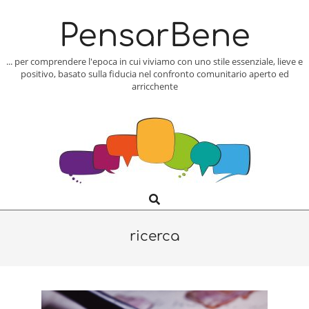
Skip
to
PensarBene
content
... per comprendere l'epoca in cui viviamo con uno stile essenziale, lieve e
positivo, basato sulla fiducia nel confronto comunitario aperto ed
arricchente
Search
Primary
Navigation
Menu
ricerca