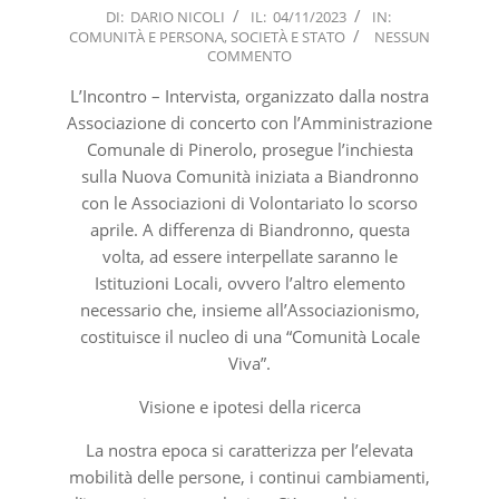
2023-
DI:
DARIO NICOLI
IL:
04/11/2023
IN:
COMUNITÀ E PERSONA
,
SOCIETÀ E STATO
NESSUN
11-
COMMENTO
04
L’Incontro – Intervista, organizzato dalla nostra
Associazione di concerto con l’Amministrazione
Comunale di Pinerolo, prosegue l’inchiesta
sulla Nuova Comunità iniziata a Biandronno
con le Associazioni di Volontariato lo scorso
aprile. A differenza di Biandronno, questa
volta, ad essere interpellate saranno le
Istituzioni Locali, ovvero l’altro elemento
necessario che, insieme all’Associazionismo,
costituisce il nucleo di una “Comunità Locale
Viva”.
Visione e ipotesi della ricerca
La nostra epoca si caratterizza per l’elevata
mobilità delle persone, i continui cambiamenti,