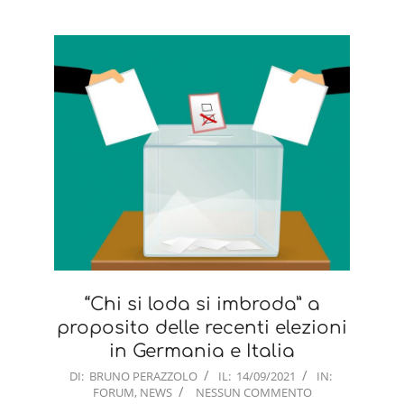
“Chi si loda si imbroda” a
proposito delle recenti elezioni
in Germania e Italia
2021-
DI:
BRUNO PERAZZOLO
IL:
14/09/2021
IN:
FORUM
,
NEWS
NESSUN COMMENTO
09-