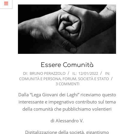
Essere Comunità
2022-
DI:
BRUNO PERAZZOLO
IL:
12/01/2022
IN:
COMUNITÀ E PERSONA
,
FORUM
,
SOCIETÀ E STATO
01-
3 COMMENTI
12
Dalla “Lega Giovani dei Laghi” riceviamo questo
interessante e impegnativo contributo sul tema
della comunità che pubblichiamo volentieri
di Alessandro V.
Digitalizzazione della società, gigantismo