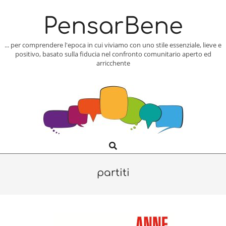
Skip
to
PensarBene
content
... per comprendere l'epoca in cui viviamo con uno stile essenziale, lieve e
positivo, basato sulla fiducia nel confronto comunitario aperto ed
arricchente
Search
Primary
Navigation
Menu
partiti