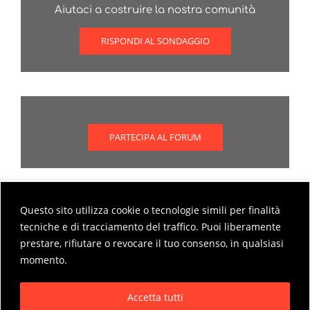
Aiutaci a costruire la nostra comunità
RISPONDI AL SONDAGGIO
PARTECIPA AL FORUM
Questo sito utilizza cookie o tecnologie simili per finalità
Scopri come partecipare al forum
tecniche e di tracciamento del traffico. Puoi liberamente
prestare, rifiutare o revocare il tuo consenso, in qualsiasi
MODALITÀ DI PARTECIPAZIONE AL FORUM
momento.
Accetta tutti