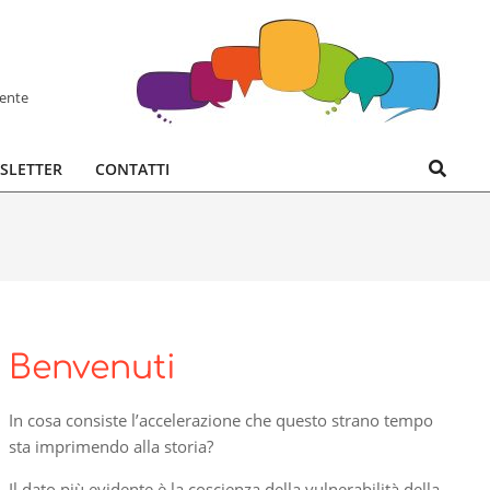
hente
Search
SLETTER
CONTATTI
Benvenuti
In cosa consiste l’accelerazione che questo strano tempo
sta imprimendo alla storia?
Il dato più evidente è la coscienza della vulnerabilità della