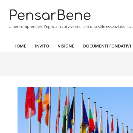
Skip
to
PensarBene
content
... per comprendere l'epoca in cui viviamo con uno stile essenziale, lie
HOME
INVITO
VISIONE
DOCUMENTI FONDATIVI
Primary
Navigation
Menu