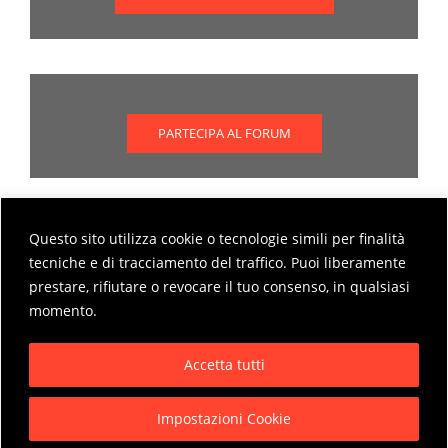
PARTECIPA AL FORUM
Questo sito utilizza cookie o tecnologie simili per finalità
Scopri come partecipare al forum
tecniche e di tracciamento del traffico. Puoi liberamente
prestare, rifiutare o revocare il tuo consenso, in qualsiasi
MODALITÀ DI PARTECIPAZIONE AL FORUM
momento.
Accetta tutti
Impostazioni Cookie
Privacy Policy