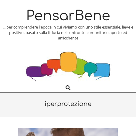
Skip
to
PensarBene
content
... per comprendere l'epoca in cui viviamo con uno stile essenziale, lieve e
positivo, basato sulla fiducia nel confronto comunitario aperto ed
arricchente
Search
Primary
Navigation
Menu
iperprotezione