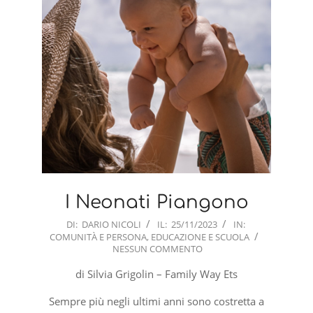
I Neonati Piangono
2023-
DI:
DARIO NICOLI
IL:
25/11/2023
IN:
COMUNITÀ E PERSONA
,
EDUCAZIONE E SCUOLA
11-
NESSUN COMMENTO
25
di Silvia Grigolin – Family Way Ets
Sempre più negli ultimi anni sono costretta a