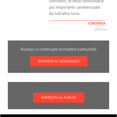
corrobori, le feste comunitarie
più importanti caratterizzate
da tutt’altro tono.
CONTINUA
VIEW ALL
Aiutaci a costruire la nostra comunità
RISPONDI AL SONDAGGIO
PARTECIPA AL FORUM