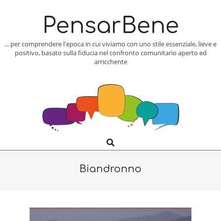
Skip
to
PensarBene
content
... per comprendere l'epoca in cui viviamo con uno stile essenziale, lieve e
positivo, basato sulla fiducia nel confronto comunitario aperto ed
arricchente
Search
Primary
Navigation
Menu
Biandronno