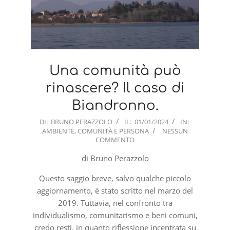
Una comunità può
rinascere? Il caso di
Biandronno.
2024-
DI:
BRUNO PERAZZOLO
IL:
01/01/2024
IN:
AMBIENTE
,
COMUNITÀ E PERSONA
NESSUN
01-
COMMENTO
01
di Bruno Perazzolo
Questo saggio breve, salvo qualche piccolo
aggiornamento, è stato scritto nel marzo del
2019. Tuttavia, nel confronto tra
individualismo, comunitarismo e beni comuni,
credo resti, in quanto riflessione incentrata su