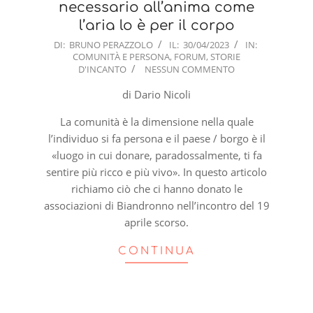
necessario all’anima come
l’aria lo è per il corpo
2023-
DI:
BRUNO PERAZZOLO
IL:
30/04/2023
IN:
COMUNITÀ E PERSONA
,
FORUM
,
STORIE
04-
D'INCANTO
NESSUN COMMENTO
30
di Dario Nicoli
La comunità è la dimensione nella quale
l’individuo si fa persona e il paese / borgo è il
«luogo in cui donare, paradossalmente, ti fa
sentire più ricco e più vivo». In questo articolo
richiamo ciò che ci hanno donato le
associazioni di Biandronno nell’incontro del 19
aprile scorso.
CONTINUA