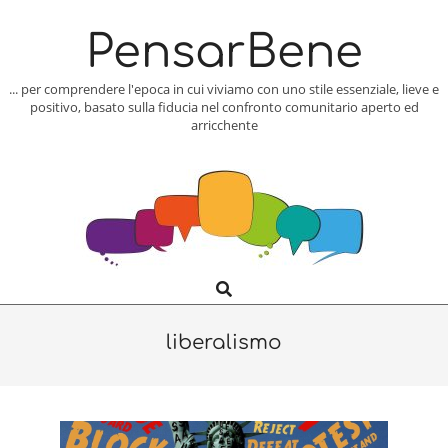
Skip
to
PensarBene
content
... per comprendere l'epoca in cui viviamo con uno stile essenziale, lieve e
positivo, basato sulla fiducia nel confronto comunitario aperto ed
arricchente
Search
Primary
Navigation
Menu
liberalismo