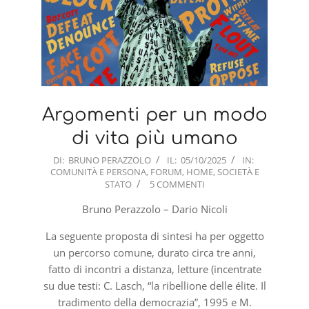
Argomenti per un modo
di vita più umano
2025-
DI:
BRUNO PERAZZOLO
IL:
05/10/2025
IN:
COMUNITÀ E PERSONA
,
FORUM
,
HOME
,
SOCIETÀ E
10-
STATO
5 COMMENTI
05
Bruno Perazzolo – Dario Nicoli
La seguente proposta di sintesi ha per oggetto
un percorso comune, durato circa tre anni,
fatto di incontri a distanza, letture (incentrate
su due testi: C. Lasch, “la ribellione delle élite. Il
tradimento della democrazia”, 1995 e M.