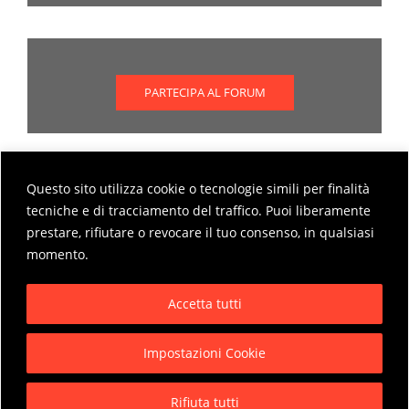
PARTECIPA AL FORUM
Questo sito utilizza cookie o tecnologie simili per finalità
Scopri come partecipare al forum
tecniche e di tracciamento del traffico. Puoi liberamente
prestare, rifiutare o revocare il tuo consenso, in qualsiasi
MODALITÀ DI PARTECIPAZIONE AL FORUM
momento.
Accetta tutti
Impostazioni Cookie
Privacy Policy
Rifiuta tutti