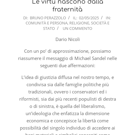
Le virtù nascono dalla
fraternità
2025-
DI:
BRUNO PERAZZOLO
IL:
02/05/2025
IN:
COMUNITÀ E PERSONA
,
RELIGIONE
,
SOCIETÀ E
05-
STATO
UN COMMENTO
02
Dario Nicoli
Con un po’ di approssimazione, possiamo
riassumere il messaggio di Michael Sandel nelle
seguenti due affermazioni:
L’idea di giustizia diffusa nel nostro tempo, e
condivisa sia dalle famiglie politiche più
tradizionali, ovvero i conservatori ed i
riformisti, sia dai più recenti populisti di destra
o di sinistra, è quella del liberalismo,
un’ideologia che enfatizza la dimensione
economica e concepisce la libertà come
possibilità del singolo individuo di accedere ai
beni materiali e simbolici concepiti come