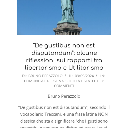
“De gustibus non est
disputandum”: alcune
riflessioni sui rapporti tra
libertarismo e Utilitarismo
2024-
DI:
BRUNO PERAZZOLO
IL:
09/09/2024
IN:
COMUNITÀ E PERSONA
,
SOCIETÀ E STATO
6
09-
COMMENTI
09
Bruno Perazzolo
“De gustibus non est disputandum”, secondo il
vocabolario Treccani, è una frase latina NON
classica che sta a significare “che i gusti sono
soggettivi e ognuno ha diritto ad avere i suoi,