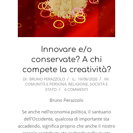
Innovare e/o
conservate? A chi
compete la creatività?
2026-
DI:
BRUNO PERAZZOLO
IL:
19/06/2026
IN:
COMUNITÀ E PERSONA
,
RELIGIONE
,
SOCIETÀ E
06-
STATO
6 COMMENTI
19
Bruno Perazzolo
Se anche nell’economia politica, il santuario
dell’Occidente, qualcosa di importante sta
accadendo, significa proprio che anche il nostro
piccolo contributo sta andando nella giusta