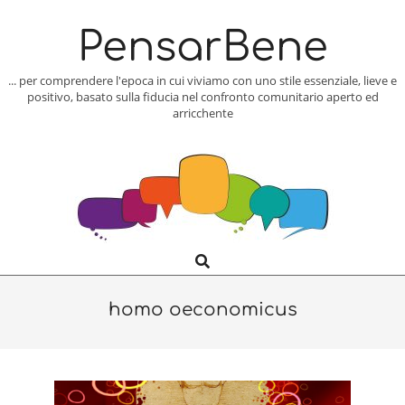
Skip
to
PensarBene
content
... per comprendere l'epoca in cui viviamo con uno stile essenziale, lieve e
positivo, basato sulla fiducia nel confronto comunitario aperto ed
arricchente
Search
Primary
Navigation
Menu
homo oeconomicus