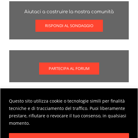
Aiutaci a costruire la nostra comunità
RISPONDI AL SONDAGGIO
PARTECIPA AL FORUM
Questo sito utilizza cookie o tecnologie simili per finalità
Scopri come partecipare al forum
tecniche e di tracciamento del traffico. Puoi liberamente
prestare, rifiutare o revocare il tuo consenso, in qualsiasi
MODALITÀ DI PARTECIPAZIONE AL FORUM
momento.