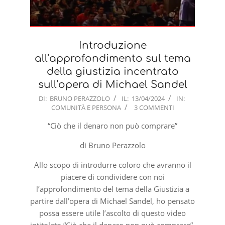
Introduzione
all’approfondimento sul tema
della giustizia incentrato
sull’opera di Michael Sandel
2024-
DI:
BRUNO PERAZZOLO
IL:
13/04/2024
IN:
COMUNITÀ E PERSONA
3 COMMENTI
04-
13
“Ciò che il denaro non può comprare”
di Bruno Perazzolo
Allo scopo di introdurre coloro che avranno il
piacere di condividere con noi
l’approfondimento del tema della Giustizia a
partire dall’opera di Michael Sandel, ho pensato
possa essere utile l’ascolto di questo video
intitolato “Ciò che il denaro non può comprare”.