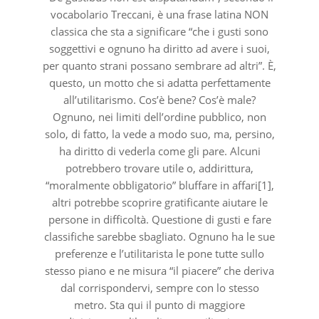
vocabolario Treccani, è una frase latina NON
classica che sta a significare “che i gusti sono
soggettivi e ognuno ha diritto ad avere i suoi,
per quanto strani possano sembrare ad altri”. È,
questo, un motto che si adatta perfettamente
all’utilitarismo. Cos’è bene? Cos’è male?
Ognuno, nei limiti dell’ordine pubblico, non
solo, di fatto, la vede a modo suo, ma, persino,
ha diritto di vederla come gli pare. Alcuni
potrebbero trovare utile o, addirittura,
“moralmente obbligatorio” bluffare in affari[1],
altri potrebbe scoprire gratificante aiutare le
persone in difficoltà. Questione di gusti e fare
classifiche sarebbe sbagliato. Ognuno ha le sue
preferenze e l’utilitarista le pone tutte sullo
stesso piano e ne misura “il piacere” che deriva
dal corrispondervi, sempre con lo stesso
metro. Sta qui il punto di maggiore