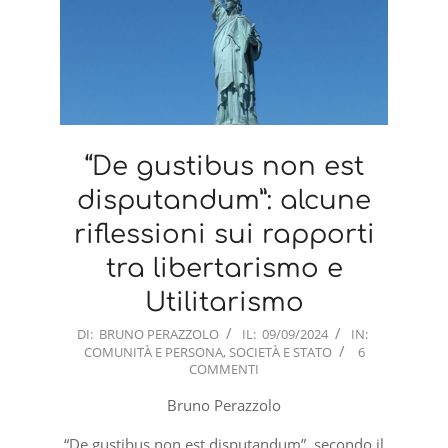
“De gustibus non est
disputandum”: alcune
riflessioni sui rapporti
tra libertarismo e
Utilitarismo
2024-
DI:
BRUNO PERAZZOLO
IL:
09/09/2024
IN:
COMUNITÀ E PERSONA
,
SOCIETÀ E STATO
6
09-
COMMENTI
09
Bruno Perazzolo
“De gustibus non est disputandum”, secondo il