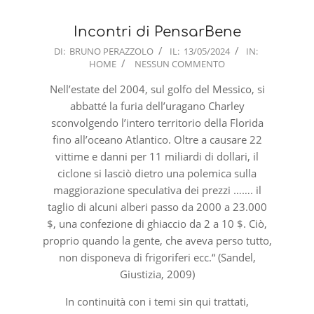
Incontri di PensarBene
2024-
DI:
BRUNO PERAZZOLO
IL:
13/05/2024
IN:
HOME
NESSUN COMMENTO
05-
13
Nell’estate del 2004, sul golfo del Messico, si
abbatté la furia dell’uragano Charley
sconvolgendo l’intero territorio della Florida
fino all’oceano Atlantico. Oltre a causare 22
vittime e danni per 11 miliardi di dollari, il
ciclone si lasciò dietro una polemica sulla
maggiorazione speculativa dei prezzi ……. il
taglio di alcuni alberi passo da 2000 a 23.000
$, una confezione di ghiaccio da 2 a 10 $. Ciò,
proprio quando la gente, che aveva perso tutto,
non disponeva di frigoriferi ecc.“ (Sandel,
Giustizia, 2009)
In continuità con i temi sin qui trattati,