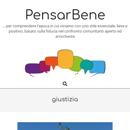
Skip
to
PensarBene
content
... per comprendere l'epoca in cui viviamo con uno stile essenziale, lieve e
positivo, basato sulla fiducia nel confronto comunitario aperto ed
arricchente
Search
Primary
Navigation
Menu
giustizia