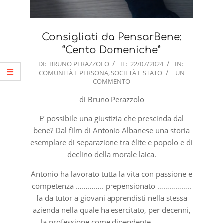
Consigliati da PensarBene:
“Cento Domeniche”
2024-
DI:
BRUNO PERAZZOLO
IL:
22/07/2024
IN:
COMUNITÀ E PERSONA
,
SOCIETÀ E STATO
UN
07-
COMMENTO
22
di Bruno Perazzolo
E’ possibile una giustizia che prescinda dal
bene? Dal film di Antonio Albanese una storia
esemplare di separazione tra élite e popolo e di
declino della morale laica.
Antonio ha lavorato tutta la vita con passione e
competenza ………….. prepensionato ……………..
fa da tutor a giovani apprendisti nella stessa
azienda nella quale ha esercitato, per decenni,
la professione come dipendente…………….