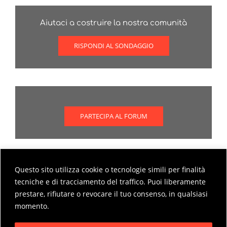
Aiutaci a costruire la nostra comunità
RISPONDI AL SONDAGGIO
PARTECIPA AL FORUM
Questo sito utilizza cookie o tecnologie simili per finalità
Scopri come partecipare al forum
tecniche e di tracciamento del traffico. Puoi liberamente
prestare, rifiutare o revocare il tuo consenso, in qualsiasi
MODALITÀ DI PARTECIPAZIONE AL FORUM
momento.