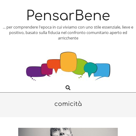
Skip
to
PensarBene
content
... per comprendere l'epoca in cui viviamo con uno stile essenziale, lieve e
positivo, basato sulla fiducia nel confronto comunitario aperto ed
arricchente
Search
Primary
Navigation
Menu
comicità