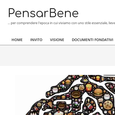
Skip
to
PensarBene
content
... per comprendere l'epoca in cui viviamo con uno stile essenziale, lie
HOME
INVITO
VISIONE
DOCUMENTI FONDATIVI
Primary
Navigation
Menu