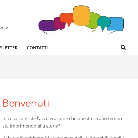
hente
Search
SLETTER
CONTATTI
Benvenuti
In cosa consiste l’accelerazione che questo strano tempo
sta imprimendo alla storia?
Il dato più evidente è la coscienza della vulnerabilità della