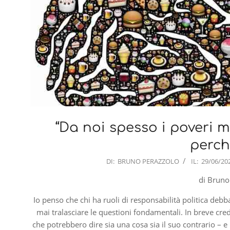
“Da noi spesso i poveri 
perché
2023-
DI:
BRUNO PERAZZOLO
IL:
29/06/20
06-
di Bruno
29
Io penso che chi ha ruoli di responsabilità politica deb
mai tralasciare le questioni fondamentali. In breve cre
che potrebbero dire sia una cosa sia il suo contrario – e