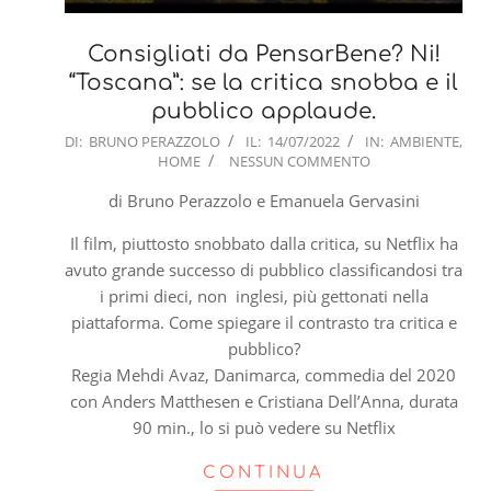
Consigliati da PensarBene? Ni!
“Toscana”: se la critica snobba e il
pubblico applaude.
2022-
DI:
BRUNO PERAZZOLO
IL:
14/07/2022
IN:
AMBIENTE
,
HOME
NESSUN COMMENTO
07-
14
di Bruno Perazzolo e Emanuela Gervasini
Il film, piuttosto snobbato dalla critica, su Netflix ha
avuto grande successo di pubblico classificandosi tra
i primi dieci, non inglesi, più gettonati nella
piattaforma. Come spiegare il contrasto tra critica e
pubblico?
Regia Mehdi Avaz, Danimarca, commedia del 2020
con Anders Matthesen e Cristiana Dell’Anna, durata
90 min., lo si può vedere su Netflix
CONTINUA