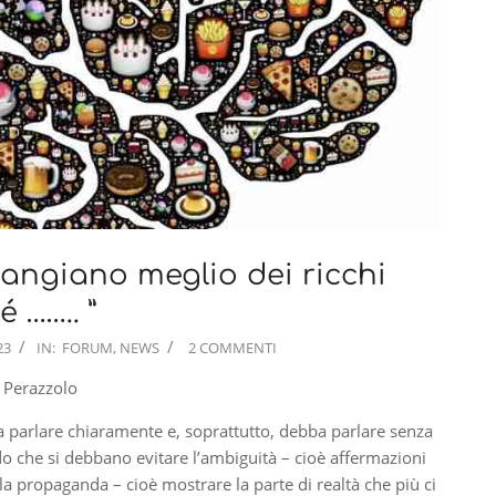
mangiano meglio dei ricchi
 …….. ”
23
IN:
FORUM
,
NEWS
2 COMMENTI
 Perazzolo
ba parlare chiaramente e, soprattutto, debba parlare senza
do che si debbano evitare l’ambiguità – cioè affermazioni
 la propaganda – cioè mostrare la parte di realtà che più ci