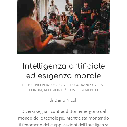
Intelligenza artificiale
ed esigenza morale
2023-
DI:
BRUNO PERAZZOLO
IL:
04/04/2023
IN:
FORUM
,
RELIGIONE
UN COMMENTO
04-
04
di Dario Nicoli
Diversi segnali contraddittori emergono dal
mondo delle tecnologie. Mentre sta montando
il fenomeno delle applicazioni dell’Intelligenza