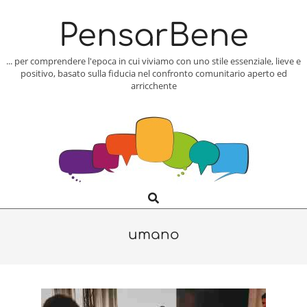
Skip
to
PensarBene
content
... per comprendere l'epoca in cui viviamo con uno stile essenziale, lieve e
positivo, basato sulla fiducia nel confronto comunitario aperto ed
arricchente
Search
Primary
Navigation
Menu
umano