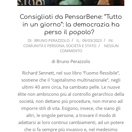
Consigliati da PensarBene: “Tutto
in un giorno”: la democrazia ha
perso il popolo?
2023-
DI:
BRUNO PERAZZOLO
IL:
09/03/2023
IN:
COMUNITÀ E PERSONA
,
SOCIETÀ E STATO
NESSUN
03-
COMMENTO
09
di Bruno Perazzolo
Richard Sennett, nel suo libro “l’uomo flessibile”,
sostiene che il “capitalismo multinazionale”, negli
ultimi 40 anni circa, ha cambiato pelle. Le nuove
élite non ambiscono più al controllo gerarchico della
società, non dettano più procedure, non mirano ad
imporre stili di vita. Esigono, invece, che siano gli
altri, le singole persone, a trovare il modo di
adattarsi ai loro continui cambiamenti, ad un potere
che si fa sempre più invasivo e, nel medesimo