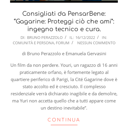
Consigliati da PensarBene:
“Gagarine: Proteggi ciò che ami”:
ingegno tecnico e cura.
2022-
DI:
BRUNO PERAZZOLO
IL:
16/12/2022
IN:
COMUNITÀ E PERSONA
,
FORUM
NESSUN COMMENTO
12-
16
di Bruno Perazzolo e Emanuela Gervasini
Un film da non perdere. Youri, un ragazzo di 16 anni
praticamente orfano, è fortemente legato al
quartiere periferico di Parigi, la Cité Gagarine dove è
stato accolto ed è cresciuto. Il complesso
residenziale verrà dichiarato inagibile e da demolire,
ma Yuri non accetta quello che a tutti appare come
un destino inevitabile”.
CONTINUA