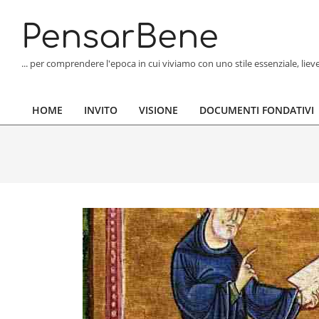
Skip
to
PensarBene
content
... per comprendere l'epoca in cui viviamo con uno stile essenziale, lie
HOME
INVITO
VISIONE
DOCUMENTI FONDATIVI
Primary
Navigation
Menu