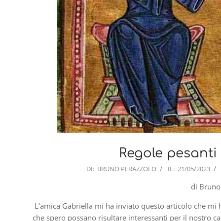
Regole pesanti 
2023-
DI:
BRUNO PERAZZOLO
IL:
21/05/2023
05-
di Bruno
21
L’amica Gabriella mi ha inviato questo articolo che mi h
che spero possano risultare interessanti per il nostro c