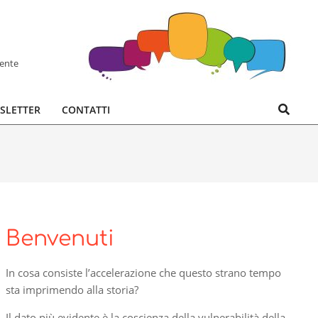
hente
Search
SLETTER
CONTATTI
Benvenuti
In cosa consiste l’accelerazione che questo strano tempo
sta imprimendo alla storia?
Il dato più evidente è la coscienza della vulnerabilità della