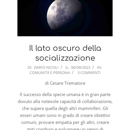
Il lato oscuro della
socializzazione
2023-
DI:
DARIO NICOLI
IL:
06/09/2023
IN:
COMUNITÀ E PERSONA
3 COMMENTI
09-
06
di Cesare Trematore
Il successo della specie umana è in gran parte
dovuto alla notevole capacità di collaborazione,
che supera quella degli altri mammiferi. Gli
esseri umani sono in grado di creare obiettivi
comuni, provare empatia per gli altri, creare
miti condivisi e sviluppare un senso di