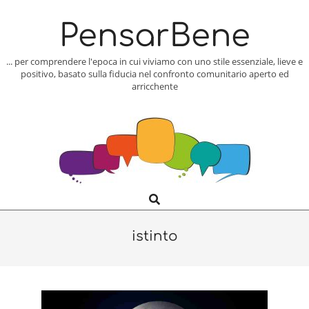
Skip
to
PensarBene
content
... per comprendere l'epoca in cui viviamo con uno stile essenziale, lieve e
positivo, basato sulla fiducia nel confronto comunitario aperto ed
arricchente
Search
Primary
Navigation
Menu
istinto