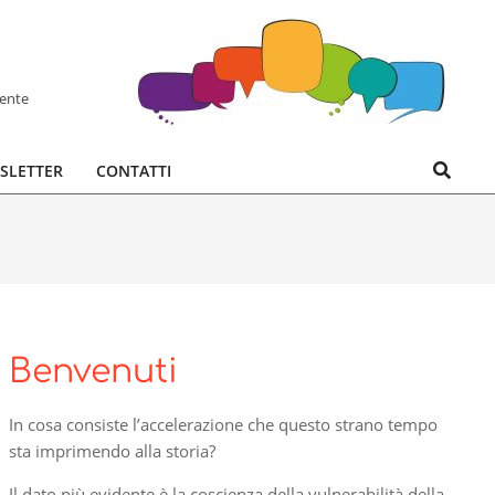
hente
Search
SLETTER
CONTATTI
Benvenuti
In cosa consiste l’accelerazione che questo strano tempo
sta imprimendo alla storia?
Il dato più evidente è la coscienza della vulnerabilità della