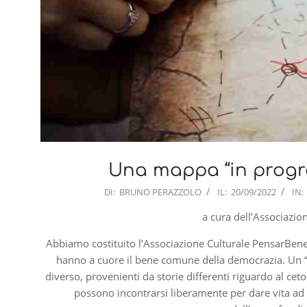
Una mappa “in progr
2022-
DI:
BRUNO PERAZZOLO
IL:
20/09/2022
IN:
09-
a cura dell’Associazi
20
Abbiamo costituito l’Associazione Culturale PensarBene c
hanno a cuore il bene comune della democrazia. Un 
diverso, provenienti da storie differenti riguardo al cet
possono incontrarsi liberamente per dare vita ad 