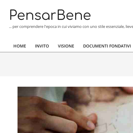
Skip
to
PensarBene
content
... per comprendere l'epoca in cui viviamo con uno stile essenziale, lie
HOME
INVITO
VISIONE
DOCUMENTI FONDATIVI
Primary
Navigation
Menu