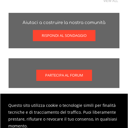
VIEW ALL
Aiutaci a costruire la nostra comunità
RISPONDI AL SONDAGGIO
PARTECIPA AL FORUM
Questo sito utilizza cookie o tecnologie simili per finalità
Scopri come partecipare al forum
tecniche e di tracciamento del traffico. Puoi liberamente
prestare, rifiutare o revocare il tuo consenso, in qualsiasi
MODALITÀ DI PARTECIPAZIONE AL FORUM
momento.