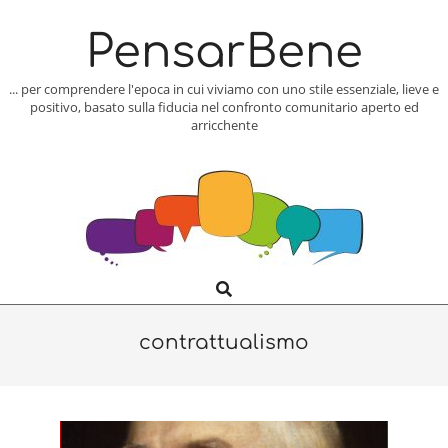
Skip
to
PensarBene
content
... per comprendere l'epoca in cui viviamo con uno stile essenziale, lieve e
positivo, basato sulla fiducia nel confronto comunitario aperto ed
arricchente
Search
Primary
Navigation
Menu
contrattualismo