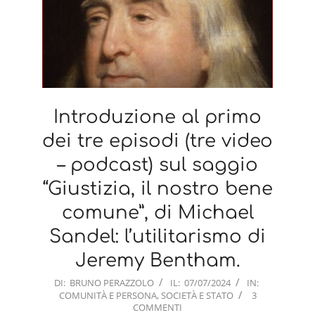
Introduzione al primo
dei tre episodi (tre video
– podcast) sul saggio
“Giustizia, il nostro bene
comune”, di Michael
Sandel: l’utilitarismo di
Jeremy Bentham.
2024-
DI:
BRUNO PERAZZOLO
IL:
07/07/2024
IN:
COMUNITÀ E PERSONA
,
SOCIETÀ E STATO
3
07-
COMMENTI
07