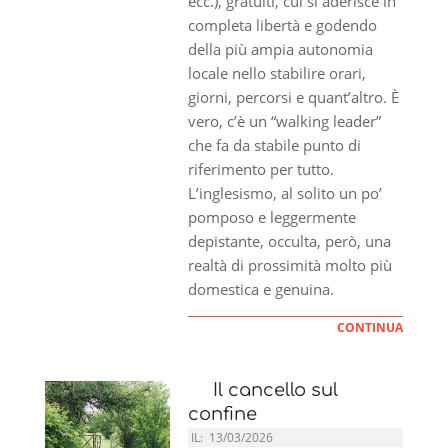
ecc.), gratuiti, cui si aderisce in
completa libertà e godendo
della più ampia autonomia
locale nello stabilire orari,
giorni, percorsi e quant’altro. È
vero, c’è un “walking leader”
che fa da stabile punto di
riferimento per tutto.
L’inglesismo, al solito un po’
pomposo e leggermente
depistante, occulta, però, una
realtà di prossimità molto più
domestica e genuina.
CONTINUA
Il cancello sul
confine
IL:
13/03/2026