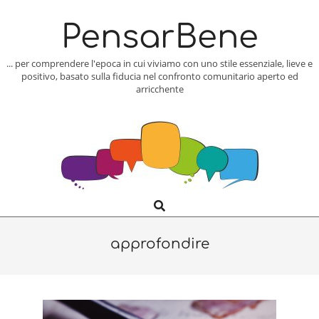
Skip
to
PensarBene
content
... per comprendere l'epoca in cui viviamo con uno stile essenziale, lieve e
positivo, basato sulla fiducia nel confronto comunitario aperto ed
arricchente
Search
Primary
Navigation
Menu
approfondire