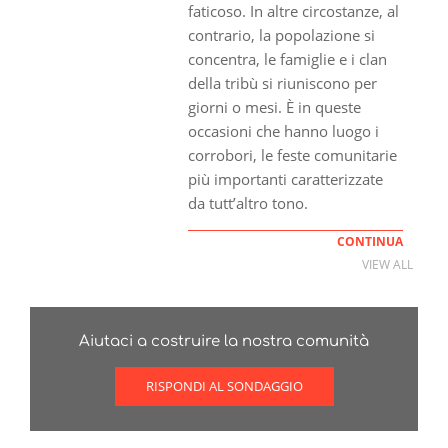
faticoso. In altre circostanze, al
contrario, la popolazione si
concentra, le famiglie e i clan
della tribù si riuniscono per
giorni o mesi. È in queste
occasioni che hanno luogo i
corrobori, le feste comunitarie
più importanti caratterizzate
da tutt’altro tono.
CONTINUA
VIEW ALL
Aiutaci a costruire la nostra comunità
RISPONDI AL SONDAGGIO