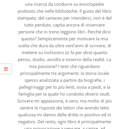
una ricerca da condurre su enciclopedie
piuttosto che nelle biblioteche. Il gusto del libro
stampato, del cartaceo per intenderci, non è del
tutto perduto, capita ancora di osservare
persone che in treno leggono libri. Perché dico
questo? Semplicemente per motivare la mia
scelta che dura da oltre vent’anni di scrivere, di
mettere su inchiostro (si fa per dire) quanto
penso, studio, ascolto e osservo della realtà. La
mia passione? I testi che riguardano
principalmente tre argomenti: la storia locale
spesso analizzata a partire da biografie, i
pellegrinaggi per lo più lenti, ossia a piedi, e la
famiglia per la quale ho condotto diversi studi.
Scrivere mi appassiona, è vero, ma molto di più
sentire le risposte dei lettori che avendo letto
qualcosa mi danno delle dritte in positivo ed in
negativo. Del resto, ogni libro è principalmente
una provocazione a pensare, a capire, ad