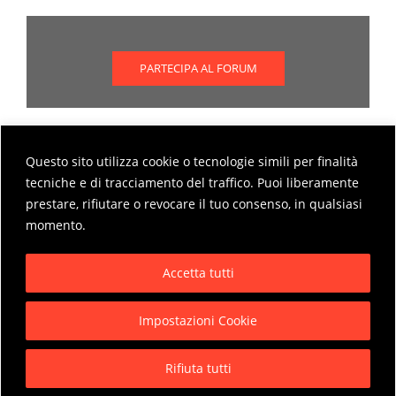
PARTECIPA AL FORUM
Questo sito utilizza cookie o tecnologie simili per finalità
Scopri come partecipare al forum
tecniche e di tracciamento del traffico. Puoi liberamente
prestare, rifiutare o revocare il tuo consenso, in qualsiasi
MODALITÀ DI PARTECIPAZIONE AL FORUM
momento.
Accetta tutti
Impostazioni Cookie
Privacy Policy
Rifiuta tutti
Copyright © 2026 Pensarbene