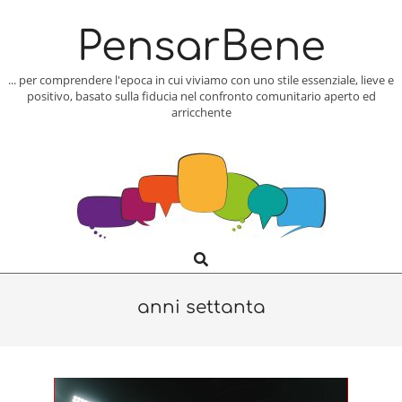
Skip
to
PensarBene
content
... per comprendere l'epoca in cui viviamo con uno stile essenziale, lieve e
positivo, basato sulla fiducia nel confronto comunitario aperto ed
arricchente
Search
Primary
Navigation
Menu
anni settanta