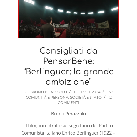
Consigliati da
PensarBene:
“Berlinguer: la grande
ambizione”
2024-
DI:
BRUNO PERAZZOLO
IL:
13/11/2024
IN:
COMUNITÀ E PERSONA
,
SOCIETÀ E STATO
2
11-
COMMENTI
13
Bruno Perazzolo
Il film, incentrato sul segretario del Partito
Comunista Italiano Enrico Berlinguer (1922 –