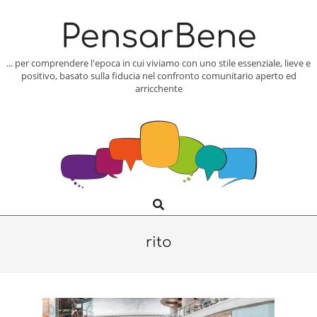
Skip
to
PensarBene
content
... per comprendere l'epoca in cui viviamo con uno stile essenziale, lieve e
positivo, basato sulla fiducia nel confronto comunitario aperto ed
arricchente
Search
Primary
Navigation
Menu
rito