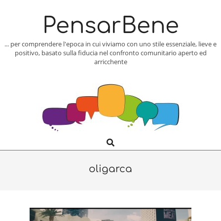
Skip
to
PensarBene
content
... per comprendere l'epoca in cui viviamo con uno stile essenziale, lieve e
positivo, basato sulla fiducia nel confronto comunitario aperto ed
arricchente
Search
Primary
Navigation
Menu
oligarca