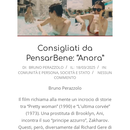
Consigliati da
PensarBene: “Anora”
2025-
DI:
BRUNO PERAZZOLO
IL:
18/03/2025
IN:
COMUNITÀ E PERSONA
,
SOCIETÀ E STATO
NESSUN
03-
COMMENTO
18
Bruno Perazzolo
Il film richiama alla mente un incrocio di storie
tra “Pretty woman” (1990) e “L’ultima corvée”
(1973). Una prostituta di Brooklyn, Ani,
incontra il suo “principe azzurro”, Zakharov.
Questi, però, diversamente dal Richard Gere di