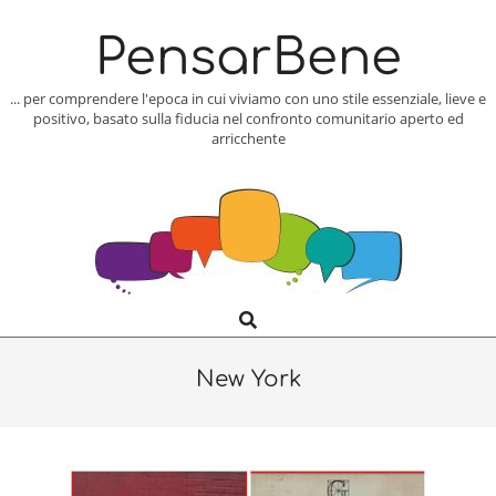
Skip
to
PensarBene
content
... per comprendere l'epoca in cui viviamo con uno stile essenziale, lieve e
positivo, basato sulla fiducia nel confronto comunitario aperto ed
arricchente
Search
Primary
Navigation
Menu
New York