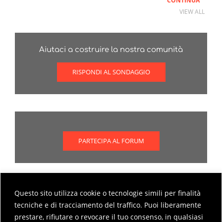
CONTINUA
VIEW ALL
Aiutaci a costruire la nostra comunità
RISPONDI AL SONDAGGIO
PARTECIPA AL FORUM
Questo sito utilizza cookie o tecnologie simili per finalità
Scopri come partecipare al forum
tecniche e di tracciamento del traffico. Puoi liberamente
prestare, rifiutare o revocare il tuo consenso, in qualsiasi
MODALITÀ DI PARTECIPAZIONE AL FORUM