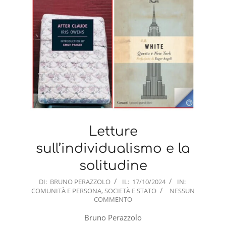
Letture
sull’individualismo e la
solitudine
2024-
DI:
BRUNO PERAZZOLO
IL:
17/10/2024
IN:
COMUNITÀ E PERSONA
,
SOCIETÀ E STATO
NESSUN
10-
COMMENTO
17
Bruno Perazzolo