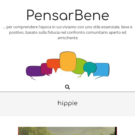
Skip
to
PensarBene
content
... per comprendere l'epoca in cui viviamo con uno stile essenziale, lieve e
positivo, basato sulla fiducia nel confronto comunitario aperto ed
arricchente
Search
Primary
Navigation
Menu
hippie