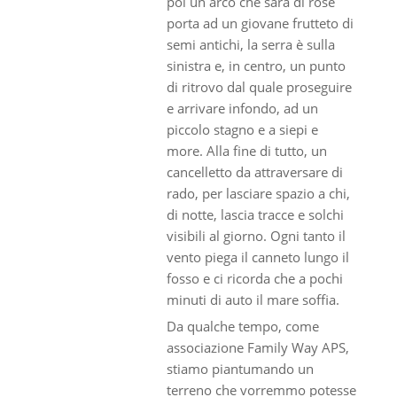
poi un arco che sarà di rose
porta ad un giovane frutteto di
semi antichi, la serra è sulla
sinistra e, in centro, un punto
di ritrovo dal quale proseguire
e arrivare infondo, ad un
piccolo stagno e a siepi e
more. Alla fine di tutto, un
cancelletto da attraversare di
rado, per lasciare spazio a chi,
di notte, lascia tracce e solchi
visibili al giorno. Ogni tanto il
vento piega il canneto lungo il
fosso e ci ricorda che a pochi
minuti di auto il mare soffia.
Da qualche tempo, come
associazione Family Way APS,
stiamo piantumando un
terreno che vorremmo potesse