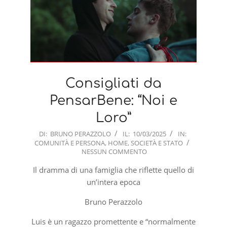
Consigliati da
PensarBene: “Noi e
Loro”
2025-
DI:
BRUNO PERAZZOLO
IL:
10/03/2025
IN:
COMUNITÀ E PERSONA
,
HOME
,
SOCIETÀ E STATO
03-
NESSUN COMMENTO
10
Il dramma di una famiglia che riflette quello di
un’intera epoca
Bruno Perazzolo
Luis è un ragazzo promettente e “normalmente