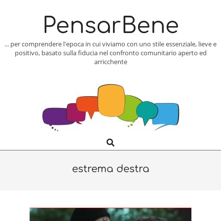
Skip
to
PensarBene
content
... per comprendere l'epoca in cui viviamo con uno stile essenziale, lieve e
positivo, basato sulla fiducia nel confronto comunitario aperto ed
arricchente
Search
Primary
Navigation
Menu
estrema destra