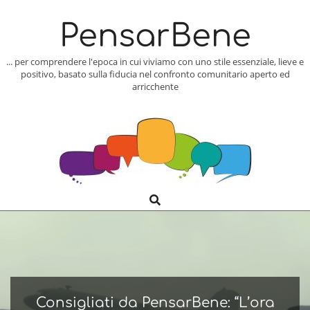
Skip
to
PensarBene
content
... per comprendere l'epoca in cui viviamo con uno stile essenziale, lieve e
positivo, basato sulla fiducia nel confronto comunitario aperto ed
arricchente
Search
Primary
Navigation
Menu
Consigliati da PensarBene: “L’ora