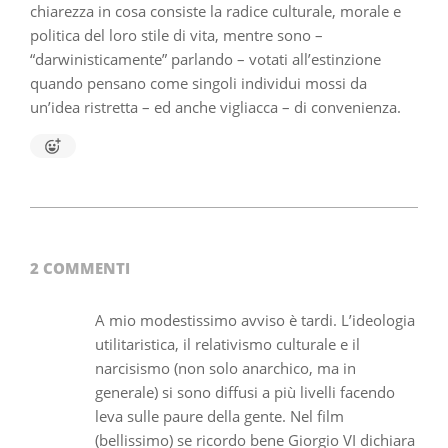
chiarezza in cosa consiste la radice culturale, morale e
politica del loro stile di vita, mentre sono –
“darwinisticamente” parlando – votati all’estinzione
quando pensano come singoli individui mossi da
un’idea ristretta – ed anche vigliacca – di convenienza.
2022-
02-
19
2 COMMENTI
A mio modestissimo avviso è tardi. L’ideologia
utilitaristica, il relativismo culturale e il
narcisismo (non solo anarchico, ma in
generale) si sono diffusi a più livelli facendo
leva sulle paure della gente. Nel film
(bellissimo) se ricordo bene Giorgio VI dichiara