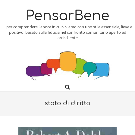
Skip
to
PensarBene
content
... per comprendere l'epoca in cui viviamo con uno stile essenziale, lieve e
positivo, basato sulla fiducia nel confronto comunitario aperto ed
arricchente
Search
Primary
Navigation
Menu
stato di diritto