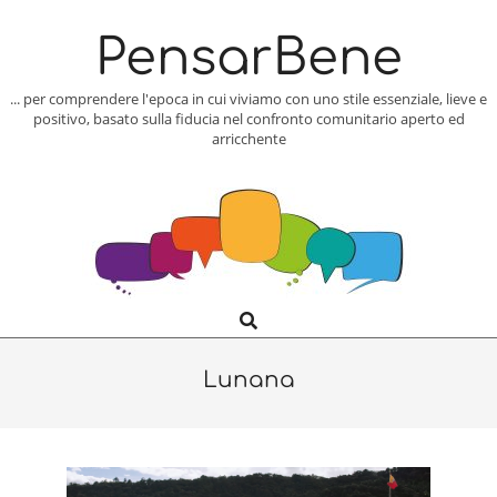
Skip
to
PensarBene
content
... per comprendere l'epoca in cui viviamo con uno stile essenziale, lieve e
positivo, basato sulla fiducia nel confronto comunitario aperto ed
arricchente
Search
Primary
Navigation
Menu
Lunana