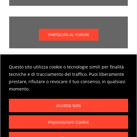
PARTECIPA AL FORUM
Questo sito utilizza cookie o tecnologie simili per finalità
Scopri come partecipare al forum
tecniche e di tracciamento del traffico. Puoi liberamente
prestare, rifiutare o revocare il tuo consenso, in qualsiasi
MODALITÀ DI PARTECIPAZIONE AL FORUM
momento.
Accetta tutti
Impostazioni Cookie
Privacy Policy