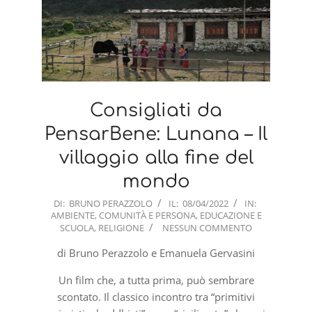
Consigliati da
PensarBene: Lunana – Il
villaggio alla fine del
mondo
2022-
DI:
BRUNO PERAZZOLO
IL:
08/04/2022
IN:
AMBIENTE
,
COMUNITÀ E PERSONA
,
EDUCAZIONE E
04-
SCUOLA
,
RELIGIONE
NESSUN COMMENTO
08
di Bruno Perazzolo e Emanuela Gervasini
Un film che, a tutta prima, può sembrare
scontato. Il classico incontro tra “primitivi