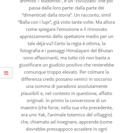
animisti – buddhisti”, e un “civilizzato” che poi
passa dalla loro parte: dalla parte dei
“dimenticati dalla storia”. Un racconto, simil
“Balla con i lupi”, già visto tante volte. Ma allora
come spiegare l’emozione e il rinnovato
apprezzamento dello spettatore medio per un
tale déjà-vu? Certo la regia è ottima, la
fotografia e i paesaggi Himalayani del Bhutan
sono affascinanti, ma tutto ciò non basta a
giustificare un giudizio positivo che resterebbe
comunque troppo elevato. Per colmare la
differenza credo possano venirci in soccorso
una somma di paradossi assolutamente
plausibili e, nel contesto in questione, affatto
originali. In primis la conversione di un
maestro (che forse, nella sua vita precedente,
era uno Yak, l’animale totemico del villaggio)
che, chiamato ad insegnare, apprende (come
dovrebbe pressappoco accadere in ogni