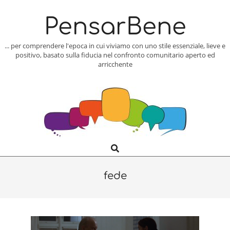
Skip
to
PensarBene
content
... per comprendere l'epoca in cui viviamo con uno stile essenziale, lieve e
positivo, basato sulla fiducia nel confronto comunitario aperto ed
arricchente
Search
Primary
Navigation
Menu
fede