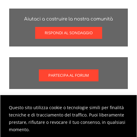
Aiutaci a costruire la nostra comunità
RISPONDI AL SONDAGGIO
PARTECIPA AL FORUM
Questo sito utilizza cookie o tecnologie simili per finalità
Scopri come partecipare al forum
tecniche e di tracciamento del traffico. Puoi liberamente
prestare, rifiutare o revocare il tuo consenso, in qualsiasi
MODALITÀ DI PARTECIPAZIONE AL FORUM
momento.