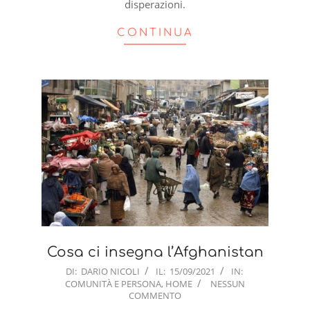
disperazioni.
CONTINUA
Cosa ci insegna l’Afghanistan
2021-
DI:
DARIO NICOLI
IL:
15/09/2021
IN:
COMUNITÀ E PERSONA
,
HOME
NESSUN
09-
COMMENTO
15