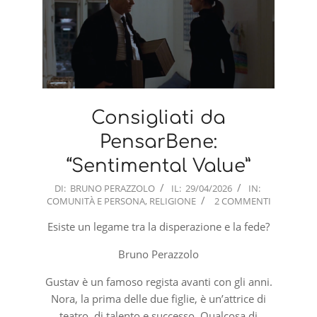
Consigliati da
PensarBene:
“Sentimental Value”
2026-
DI:
BRUNO PERAZZOLO
IL:
29/04/2026
IN:
COMUNITÀ E PERSONA
,
RELIGIONE
2 COMMENTI
04-
29
Esiste un legame tra la disperazione e la fede?
Bruno Perazzolo
Gustav è un famoso regista avanti con gli anni.
Nora, la prima delle due figlie, è un’attrice di
teatro, di talento e successo. Qualcosa di