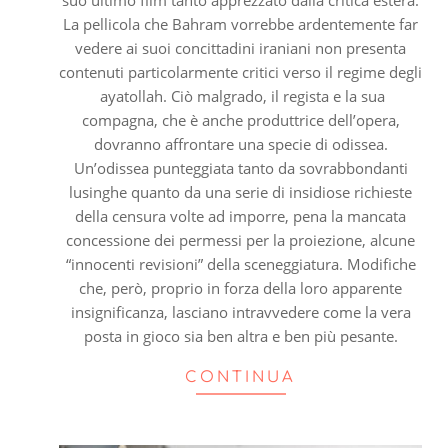
suo ultimo film tanto apprezzato dalla critica estera.
La pellicola che Bahram vorrebbe ardentemente far
vedere ai suoi concittadini iraniani non presenta
contenuti particolarmente critici verso il regime degli
ayatollah. Ciò malgrado, il regista e la sua
compagna, che è anche produttrice dell’opera,
dovranno affrontare una specie di odissea.
Un’odissea punteggiata tanto da sovrabbondanti
lusinghe quanto da una serie di insidiose richieste
della censura volte ad imporre, pena la mancata
concessione dei permessi per la proiezione, alcune
“innocenti revisioni” della sceneggiatura. Modifiche
che, però, proprio in forza della loro apparente
insignificanza, lasciano intravvedere come la vera
posta in gioco sia ben altra e ben più pesante.
CONTINUA