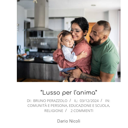
“Lusso per l’anima”
2024-
DI:
BRUNO PERAZZOLO
IL:
03/12/2024
IN:
COMUNITÀ E PERSONA
,
EDUCAZIONE E SCUOLA
,
12-
RELIGIONE
2 COMMENTI
03
Dario Nicoli