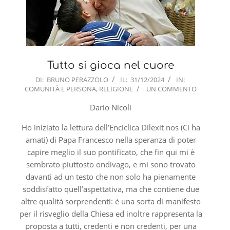
Tutto si gioca nel cuore
2024-
DI:
BRUNO PERAZZOLO
IL:
31/12/2024
IN:
COMUNITÀ E PERSONA
,
RELIGIONE
UN COMMENTO
12-
31
Dario Nicoli
Ho iniziato la lettura dell’Enciclica Dilexit nos (Ci ha
amati) di Papa Francesco nella speranza di poter
capire meglio il suo pontificato, che fin qui mi è
sembrato piuttosto ondivago, e mi sono trovato
davanti ad un testo che non solo ha pienamente
soddisfatto quell’aspettativa, ma che contiene due
altre qualità sorprendenti: è una sorta di manifesto
per il risveglio della Chiesa ed inoltre rappresenta la
proposta a tutti, credenti e non credenti, per una