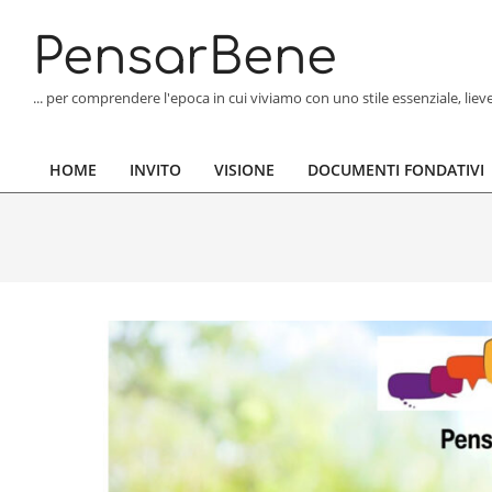
Skip
to
PensarBene
content
... per comprendere l'epoca in cui viviamo con uno stile essenziale, lie
HOME
INVITO
VISIONE
DOCUMENTI FONDATIVI
Primary
Navigation
Menu