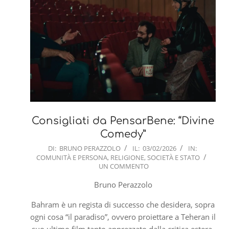
Consigliati da PensarBene: “Divine
Comedy”
2026-
DI:
BRUNO PERAZZOLO
IL:
03/02/2026
IN:
COMUNITÀ E PERSONA
,
RELIGIONE
,
SOCIETÀ E STATO
02-
UN COMMENTO
03
Bruno Perazzolo
Bahram è un regista di successo che desidera, sopra
ogni cosa “il paradiso”, ovvero proiettare a Teheran il