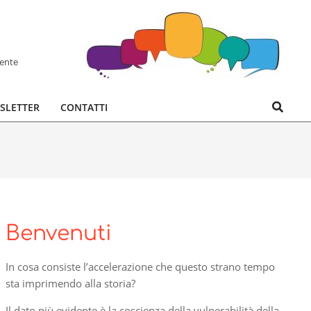
hente
Search
SLETTER
CONTATTI
Benvenuti
In cosa consiste l’accelerazione che questo strano tempo
sta imprimendo alla storia?
Il dato più evidente è la coscienza della vulnerabilità della