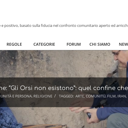
ve e positivo, basato sulla fiducia nel confronto comunitario aperto ed arricc
REGOLE
CATEGORIE
FORUM
CHI SIAMO
NEW
e: “Gli Orsi non esistono”: quel confine che
UNITÀ E PERSONA
,
RELIGIONE
TAGGED:
ARTE
,
COMUNITÙ
,
FILM
,
IRAN
,