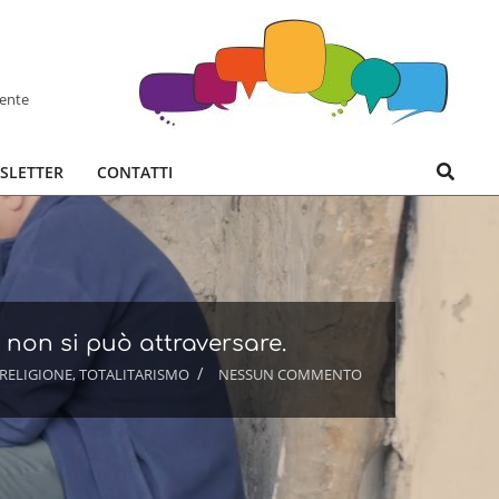
hente
Search
SLETTER
CONTATTI
 non si può attraversare.
RELIGIONE
,
TOTALITARISMO
NESSUN COMMENTO