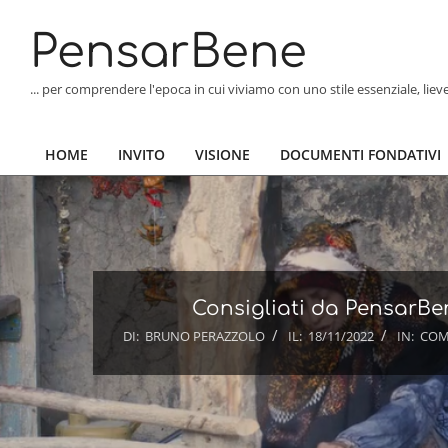
Skip
to
PensarBene
content
... per comprendere l'epoca in cui viviamo con uno stile essenziale, lie
HOME
INVITO
VISIONE
DOCUMENTI FONDATIVI
Primary
Navigation
Menu
Consigliati da PensarBen
DI:
BRUNO PERAZZOLO
IL:
18/11/2022
IN:
COM