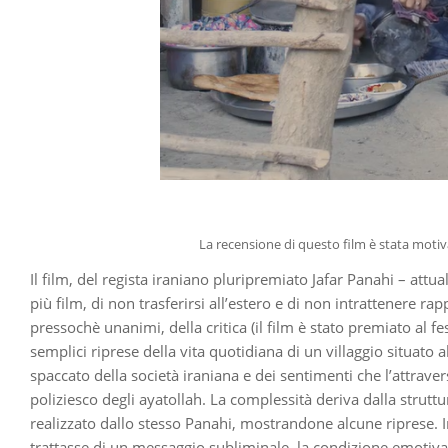
La recensione di questo film è stata motivat
Il film, del regista iraniano pluripremiato Jafar Panahi – at
più film, di non trasferirsi all’estero e di non intrattenere r
pressochè unanimi, della critica (il film è stato premiato al fe
semplici riprese della vita quotidiana di un villaggio situato
spaccato della società iraniana e dei sentimenti che l’attrave
poliziesco degli ayatollah. La complessità deriva dalla struttu
realizzato dallo stesso Panahi, mostrandone alcune riprese. In
trattasse di un messaggio subliminale, la condizione emotiva