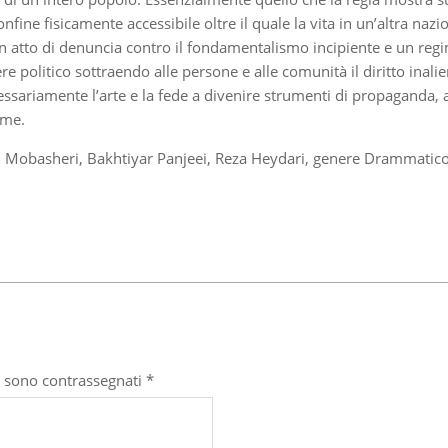
 confine fisicamente accessibile oltre il quale la vita in un’altra
n atto di denuncia contro il fondamentalismo incipiente e un regim
e politico sottraendo alle persone e alle comunità il diritto inalie
riamente l’arte e la fede a divenire strumenti di propaganda, a pr
eme.
id Mobasheri, Bakhtiyar Panjeei, Reza Heydari, genere Drammatico
i sono contrassegnati
*