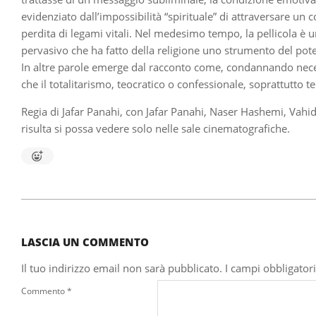
evidenziato dall’impossibilità “spirituale” di attraversare un
perdita di legami vitali. Nel medesimo tempo, la pellicola è u
pervasivo che ha fatto della religione uno strumento del poter
In altre parole emerge dal racconto come, condannando necessa
che il totalitarismo, teocratico o confessionale, soprattutto t
Regia di Jafar Panahi, con Jafar Panahi, Naser Hashemi, Vah
risulta si possa vedere solo nelle sale cinematografiche.
2022-
11-
18
LASCIA UN COMMENTO
Il tuo indirizzo email non sarà pubblicato.
I campi obbligator
Commento
*