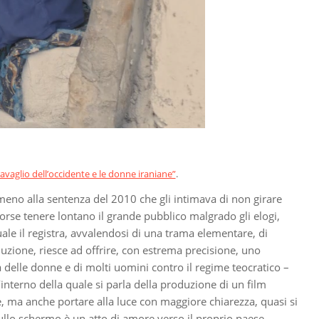
Travaglio dell’occidente e le donne iraniane”
.
 meno alla sentenza del 2010 che gli intimava di non girare
 forse tenere lontano il grande pubblico malgrado gli elogi,
quale il registra, avvalendosi di una trama elementare, di
duzione, riesce ad offrire, con estrema precisione, uno
a delle donne e di molti uomini contro il regime teocratico –
l’interno della quale si parla della produzione di un film
re, ma anche portare alla luce con maggiore chiarezza, quasi si
ullo schermo è un atto di amore verso il proprio paese