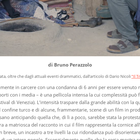
di Bruno Perazzolo
a, oltre che dagli attuali eventi drammatici, dall’articolo di Dario Nicoli
“Il 
tualmente in carcere con una condanna di 6 anni per essere venuto
apporti con i media – è una pellicola intensa la cui complessità può
stival di Venezia). L’intensità traspare dalla grande abilità con la 
 al confine turco e di alcune, frammentarie, scene di un film in pro
rsano anticipando quella che, di lì a poco, sarebbe stata la protest
ra a matriosca del racconto in cui il film rappresenta la cornice al
 breve, un incastro a tre livelli la cui ridondanza può disorienta
 di un intero popolo. Essenzialmente quello che la regia mostra s