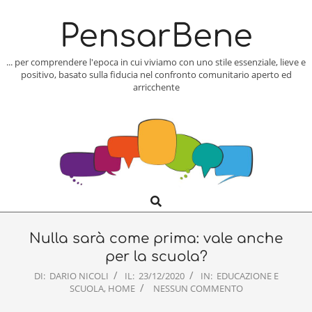
Skip
to
PensarBene
content
... per comprendere l'epoca in cui viviamo con uno stile essenziale, lieve e
positivo, basato sulla fiducia nel confronto comunitario aperto ed
arricchente
Search
Primary
Navigation
Menu
Nulla sarà come prima: vale anche
per la scuola?
DI:
DARIO NICOLI
IL:
23/12/2020
IN:
EDUCAZIONE E
SCUOLA
,
HOME
NESSUN COMMENTO