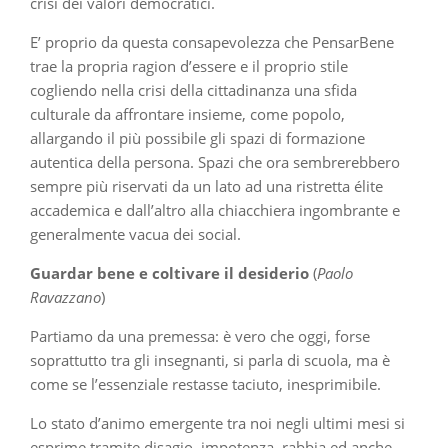
crisi dei valori democratici.
E’ proprio da questa consapevolezza che PensarBene
trae la propria ragion d’essere e il proprio stile
cogliendo nella crisi della cittadinanza una sfida
culturale da affrontare insieme, come popolo,
allargando il più possibile gli spazi di formazione
autentica della persona. Spazi che ora sembrerebbero
sempre più riservati da un lato ad una ristretta élite
accademica e dall’altro alla chiacchiera ingombrante e
generalmente vacua dei social.
Guardar bene e coltivare il desiderio
(
Paolo
Ravazzano
)
Partiamo da una premessa: è vero che oggi, forse
soprattutto tra gli insegnanti, si parla di scuola, ma è
come se l’essenziale restasse taciuto, inesprimibile.
Lo stato d’animo emergente tra noi negli ultimi mesi si
esprime tramite disagio, impotenza, rabbia ed anche