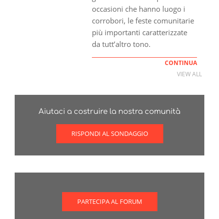
occasioni che hanno luogo i
corrobori, le feste comunitarie
più importanti caratterizzate
da tutt’altro tono.
CONTINUA
VIEW ALL
Aiutaci a costruire la nostra comunità
RISPONDI AL SONDAGGIO
PARTECIPA AL FORUM