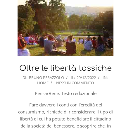
Oltre le libertà tossiche
2022-
DI:
BRUNO PERAZZOLO
IL:
29/12/2022
IN:
HOME
NESSUN COMMENTO
12-
29
PensarBene: Testo redazionale
Fare davvero i conti con l’eredità del
consumismo, richiede di riconsiderare il tipo di
libertà di cui ha potuto beneficiare il cittadino
della società del benessere, e scoprire che, in