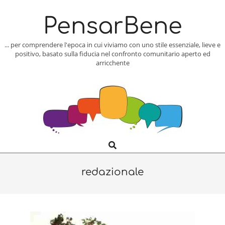
Skip
to
PensarBene
content
... per comprendere l'epoca in cui viviamo con uno stile essenziale, lieve e
positivo, basato sulla fiducia nel confronto comunitario aperto ed
arricchente
Search
Primary
Navigation
Menu
redazionale