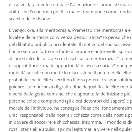
dissolve, fatalmente compare l’alienazione. L’uomo si separ
abita” che l’economia politica mainstream pone come fondamen
scarsità delle risorse.
E vengo, ora, alla meritocrazia. Premesso che meritocrazia e 
locale e della stessa convivenza democratica?” Io penso che c’
del dibattito pubblico occidentale. Il motivo del suo successo 
hanno sempre fatto una fonte di grande e autorevole ispiraz
alcuni stralci del discorso di Lasch sulla meritocrazia: “La 
di approfittarne, ma le opportunità di ascesa sociale” non poss
mobilità sociale non mette in discussione il potere delle élite
probabile che le élite esercitino il loro potere irresponsabi
guidare. La mancanza di gratitudine dequalifica le élite merito
diversi dalla gente comune, che è appunto la definizione più
persone colte e competenti (gli eletti detentori del sapere) e 
morale dell’individuo, ne consegue l’idea che, fondamentalmen
unici responsabili della nostra ricchezza come della nostra 
in dovere di soccorrere chicchessia. Insomma, il mondo si divid
rozzi, stanziali e abulici. I primi legittimati a vivere nell’opu