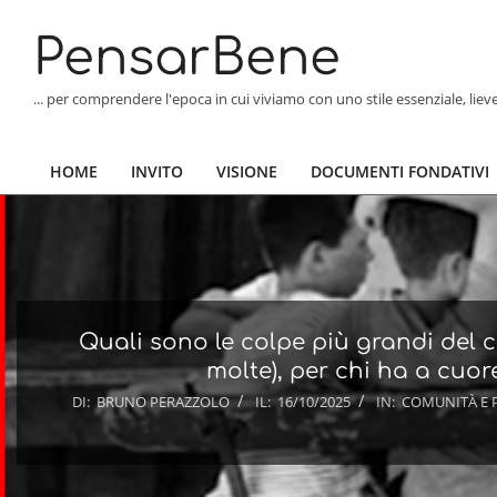
Skip
to
PensarBene
content
... per comprendere l'epoca in cui viviamo con uno stile essenziale, lie
HOME
INVITO
VISIONE
DOCUMENTI FONDATIVI
Primary
Navigation
Menu
Quali sono le colpe più grandi del c
molte), per chi ha a cuore
DI:
BRUNO PERAZZOLO
IL:
16/10/2025
IN:
COMUNITÀ E 