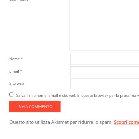
Nome
*
Email
*
Sito web
Salva il mio nome, email e sito web in questo browser per la prossima
Questo sito utilizza Akismet per ridurre lo spam.
Scopri come