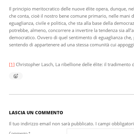
Il principio meritocratico delle nuove élite opera, dunque, nell
che conta, cioè il nostro bene comune primario, nelle mani d
eguaglianza, civile e politica, che sta alla base della democr
potrebbe, almeno, concorrere a invertire la tendenza sia all’
democratico. Ovvero di quel sentimento di eguaglianza che, pe
sentendo di appartenere ad una stessa comunità cui appoggiar
[1]
Christopher Lasch, La ribellione delle élite: il tradimento
2025-
10-
16
LASCIA UN COMMENTO
Il tuo indirizzo email non sarà pubblicato.
I campi obbligator
Commento
*