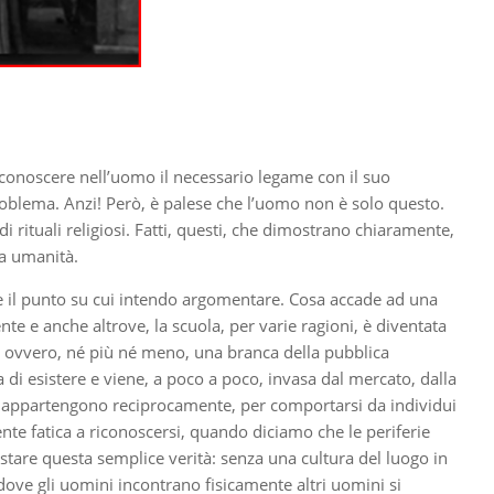
iconoscere nell’uomo il necessario legame con il suo
problema. Anzi! Però, è palese che l’uomo non è solo questo.
i rituali religiosi. Fatti, questi, che dimostrano chiaramente,
ra umanità.
e il punto su cui intendo argomentare. Cosa accade ad una
e e anche altrove, la scuola, per varie ragioni, è diventata
e, ovvero, né più né meno, una branca della pubblica
a di esistere e viene, a poco a poco, invasa dal mercato, dalla
si appartengono reciprocamente, per comportarsi da individui
nte fatica a riconoscersi, quando diciamo che le periferie
estare questa semplice verità: senza una cultura del luogo in
à dove gli uomini incontrano fisicamente altri uomini si