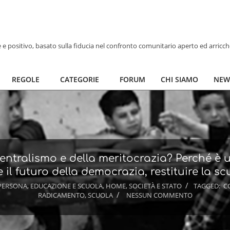
ve e positivo, basato sulla fiducia nel confronto comunitario aperto ed arricc
REGOLE
CATEGORIE
FORUM
CHI SIAMO
NEW
entralismo e della meritocrazia? Perché è ur
 il futuro della democrazia, restituire la s
PERSONA
,
EDUCAZIONE E SCUOLA
,
HOME
,
SOCIETÀ E STATO
TAGGED:
C
RADICAMENTO
,
SCUOLA
NESSUN COMMENTO