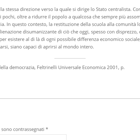
a stessa direzione verso la quale si dirige lo Stato centralista. Con
i pochi, oltre a ridurre il popolo a qualcosa che sempre più assom
azia. In questo contesto, la restituzione della scuola alla comunità
alienazione disumanizzante di ciò che oggi, spesso con disprezzo,
r esistere al di là di ogni possibile differenza economico sociale,
si, siano capaci di aprirsi al mondo intero.
 della democrazia, Feltrinelli Universale Economica 2001, p.
i sono contrassegnati
*