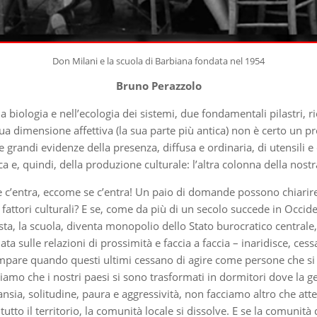
Don Milani e la scuola di Barbiana fondata nel 1954
Bruno Perazzolo
biologia e nell’ecologia dei sistemi, due fondamentali pilastri, r
ua dimensione affettiva (la sua parte più antica) non è certo un 
 grandi evidenze della presenza, diffusa e ordinaria, di utensili e d
ca e, quindi, della produzione culturale: l’altra colonna della nost
re c’entra, eccome se c’entra! Un paio di domande possono chiarir
ttori culturali? E se, come da più di un secolo succede in Occident
esta, la scuola, diventa monopolio dello Stato burocratico central
 sulle relazioni di prossimità e faccia a faccia – inaridisce, cess
 compare quando questi ultimi cessano di agire come persone che 
iamo che i nostri paesi si sono trasformati in dormitori dove la ge
nsia, solitudine, paura e aggressività, non facciamo altro che att
tutto il territorio, la comunità locale si dissolve. E se la comunit