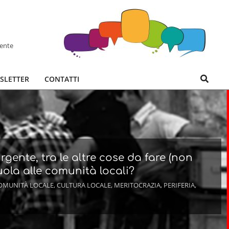
hente
Search
SLETTER
CONTATTI
gente, tra le altre cose da fare (non
cuola alle comunità locali?
OMUNITÀ LOCALE
,
CULTURA LOCALE
,
MERITOCRAZIA
,
PERIFERIA
,