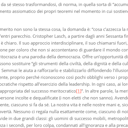
a da sé stesso trasformandosi, di norma, in quella sorta di “acc
to assiomatico dei propri teoremi nel momento in cui sostiene l’il
merito non sono la stessa cosa, la domanda è: “cosa c’azzecca la m
entri parecchio. Cristopher Lasch, a partire dagli anni Sessanta fi
è chiaro. Il suo approccio interdisciplinare, il suo chiamarsi fuor
ione per coloro che non si accontentano di guardare il mondo con
meritocrazia è una parodia della democrazia. Offre un’opportunità 
ono sostituire “gli strumenti della civiltà, della dignità e della 
. Semmai le aiuta a rafforzarlo e stabilizzarlo diffondendo l’illusi
lmente, proprio perché riconoscono così pochi obblighi verso i pr
cratiche rispetto all’esercizio della leadership. In ogni caso, ai l
 appropriata del successo meritocratico
[1]
”. In altre parole, la me
persone incolte e dequalificate (i non eletti che non sanno). Avend
te, ciascuno si fa da sé. La nostra vita è nelle nostre mani e, si
povertà. Nessuno ci regala nulla esattamente come, ciascuno di noi
e in due grandi classi: gli uomini di successo mobili, metropolitani 
lenza i secondi, per loro colpa, condannati all’ignoranza e alla preca