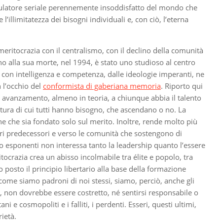
umulatore seriale perennemente insoddisfatto del mondo che
limitatezza dei bisogni individuali e, con ciò, l’eterna
eritocrazia con il centralismo, con il declino della comunità
no alla sua morte, nel 1994, è stato uno studioso al centro
i, con intelligenza e competenza, dalle ideologie imperanti, ne
 l’occhio del
conformista di gaberiana memoria
. Riporto qui
di avanzamento, almeno in teoria, a chiunque abbia il talento
cultura di cui tutti hanno bisogno, che ascendano o no. La
one che sia fondato solo sul merito. Inoltre, rende molto più
opri predecessori e verso le comunità che sostengono di
oro esponenti non interessa tanto la leadership quanto l’essere
ritocrazia crea un abisso incolmabile tra élite e popolo, tra
o posto il principio libertario alla base della formazione
ccome siamo padroni di noi stessi, siamo, perciò, anche gli
, non dovrebbe essere costretto, né sentirsi responsabile o
e cosmopoliti e i falliti, i perdenti. Esseri, questi ultimi,
rietà.