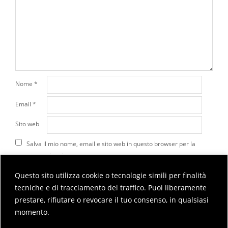
Nome
*
Email
*
Sito web
Salva il mio nome, email e sito web in questo browser per la
prossima volta che commento.
Questo sito utilizza cookie o tecnologie simili per finalità
tecniche e di tracciamento del traffico. Puoi liberamente
Questo sito utilizza Akismet per ridurre lo spam.
Scopri
prestare, rifiutare o revocare il tuo consenso, in qualsiasi
come vengono elaborati i dati derivati dai commenti
.
momento.