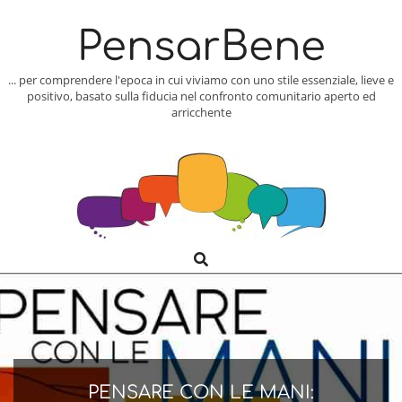
Skip
to
PensarBene
content
... per comprendere l'epoca in cui viviamo con uno stile essenziale, lieve e
positivo, basato sulla fiducia nel confronto comunitario aperto ed
arricchente
Search
Primary
Navigation
Menu
PENSARE CON LE MANI: