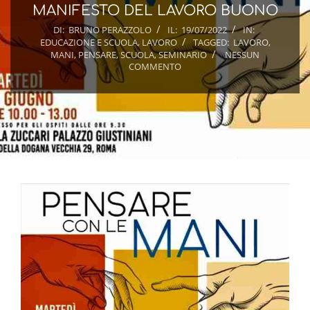
MANIFESTO DEL LAVORO BUONO
DI:
BRUNO PERAZZOLO
IL:
19/07/2022
IN:
EDUCAZIONE E SCUOLA
,
LAVORO
TAGGED:
LAVORO
,
MANI
,
PENSARE
,
SCUOLA
,
SEMINARIO
NESSUN
COMMENTO