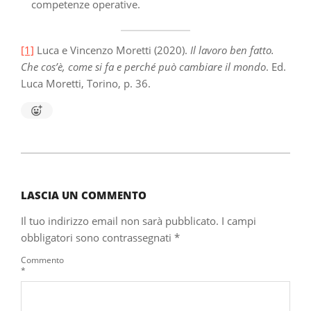
competenze operative.
[1]
Luca e Vincenzo Moretti (2020).
Il lavoro ben fatto.
Che cos’è, come si fa e perché può cambiare il mondo
. Ed.
Luca Moretti, Torino, p. 36.
2022-
07-
19
LASCIA UN COMMENTO
Il tuo indirizzo email non sarà pubblicato.
I campi
obbligatori sono contrassegnati
*
Commento
*