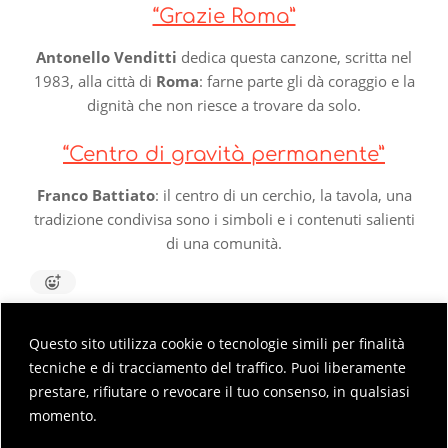
“Grazie Roma”
Antonello Venditti
dedica questa canzone, scritta nel
1983, alla città di
Roma
: farne parte gli dà coraggio e la
dignità che non riesce a trovare da solo.
“Centro di gravità permanente”
Franco Battiato
: il centro di un cerchio, la tavola, una
tradizione condivisa sono i simboli e i contenuti salienti
di una comunità.
Questo sito utilizza cookie o tecnologie simili per finalità
2023-
tecniche e di tracciamento del traffico. Puoi liberamente
06-
I commenti non sono attivi,
trackbacks
e pingbacks
prestare, rifiutare o revocare il tuo consenso, in qualsiasi
01
sono attivi.
momento.