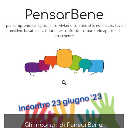
Skip
to
PensarBene
content
... per comprendere l'epoca in cui viviamo con uno stile essenziale, lieve e
positivo, basato sulla fiducia nel confronto comunitario aperto ed
arricchente
Search
Primary
Navigation
Menu
Gli incontri di PensarBene: