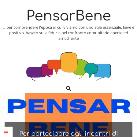
Skip
to
PensarBene
content
... per comprendere l'epoca in cui viviamo con uno stile essenziale, lieve e
positivo, basato sulla fiducia nel confronto comunitario aperto ed
arricchente
Search
Primary
Navigation
Menu
Per partecipare agli incontri di