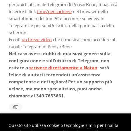
per unirti al canale Telegram di PensarBene, ti basterà
inserire il link
t.me/pensarbene
nel browser dello
smartphone o del tuo PC e premere su «View in
Telegram» e poi su «Unisciti», nella parte bassa dello
schermo.
Eccoti
un breve video
che ti mostra come accedere al
canale Telegram di PensarBene
Nel caso avessi dubbi di qualsiasi genere sulla
configurazione e sull’utilizzo di Telegram, non
esitare a
scrivere direttamente a Natan
: sarà
felice di aiutarti fornendoti un’assistenza
competente e dettagliata! Per un supporto più
veloce, ma meno specialistico, puoi anche
chiamare al 349.7633661.
Questo sito utilizza cookie o tecnologie simili per finalità
2023-