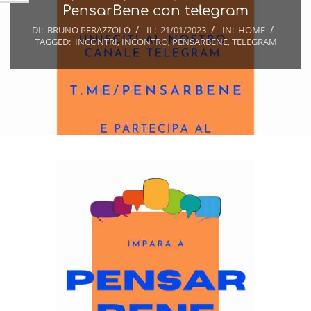
PensarBene con telegram
DI:
BRUNO PERAZZOLO
IL:
21/01/2023
IN:
HOME
TAGGED:
INCONTRI
,
INCONTRO
,
PENSARBENE
,
TELEGRAM