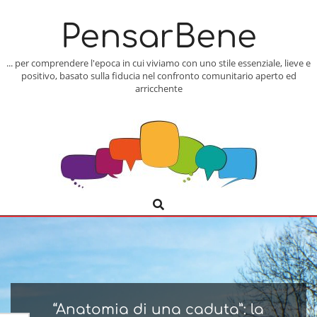
Skip
to
PensarBene
content
... per comprendere l'epoca in cui viviamo con uno stile essenziale, lieve e
positivo, basato sulla fiducia nel confronto comunitario aperto ed
arricchente
Search
Primary
Navigation
Menu
“Anatomia di una caduta”: la