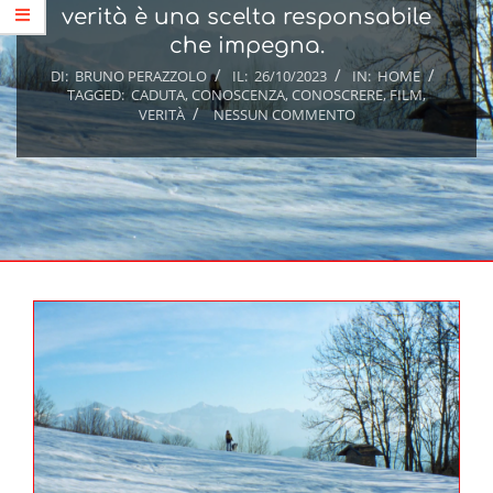
verità è una scelta responsabile
che impegna.
DI:
BRUNO PERAZZOLO
IL:
26/10/2023
IN:
HOME
TAGGED:
CADUTA
,
CONOSCENZA
,
CONOSCRERE
,
FILM
,
VERITÀ
NESSUN COMMENTO