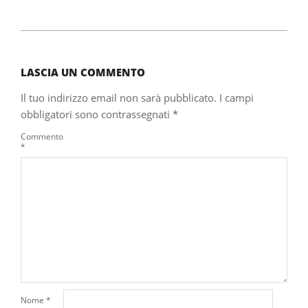
2023-
10-
26
LASCIA UN COMMENTO
Il tuo indirizzo email non sarà pubblicato.
I campi
obbligatori sono contrassegnati
*
Commento
*
Nome
*