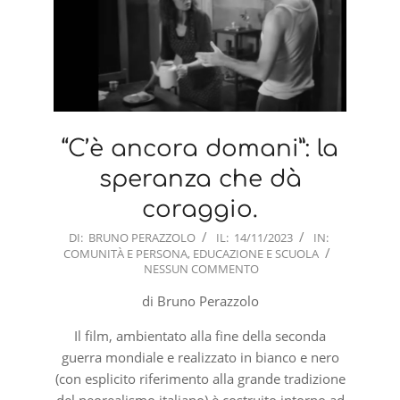
“C’è ancora domani”: la
speranza che dà
coraggio.
2023-
DI:
BRUNO PERAZZOLO
IL:
14/11/2023
IN:
COMUNITÀ E PERSONA
,
EDUCAZIONE E SCUOLA
11-
NESSUN COMMENTO
14
di Bruno Perazzolo
Il film, ambientato alla fine della seconda
guerra mondiale e realizzato in bianco e nero
(con esplicito riferimento alla grande tradizione
del neorealismo italiano) è costruito intorno ad