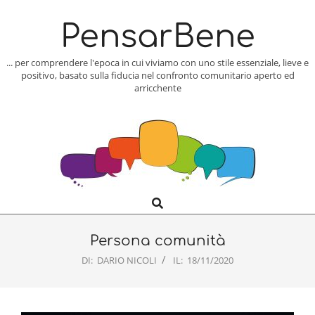
Skip
to
PensarBene
content
... per comprendere l'epoca in cui viviamo con uno stile essenziale, lieve e
positivo, basato sulla fiducia nel confronto comunitario aperto ed
arricchente
Search
Primary
Navigation
Menu
Persona comunità
DI:
DARIO NICOLI
IL:
18/11/2020