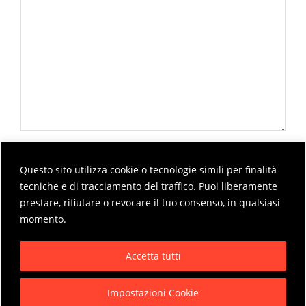
Questo sito utilizza cookie o tecnologie simili per finalità
tecniche e di tracciamento del traffico. Puoi liberamente
prestare, rifiutare o revocare il tuo consenso, in qualsiasi
momento.
2020-
Accetta tutti
11-
18
Impostazioni Cookie
Privacy Policy