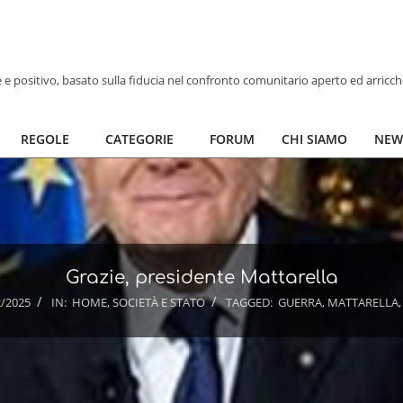
ve e positivo, basato sulla fiducia nel confronto comunitario aperto ed arricc
REGOLE
CATEGORIE
FORUM
CHI SIAMO
NEW
Grazie, presidente Mattarella
2/2025
IN:
HOME
,
SOCIETÀ E STATO
TAGGED:
GUERRA
,
MATTARELLA