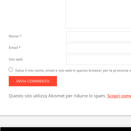
Nome
*
Email
*
Sito web
Salva il mio nome, email e sito web in questo browser per la prossima
Questo sito utilizza Akismet per ridurre lo spam.
Scopri come