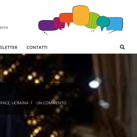
hente
Search
SLETTER
CONTATTI
,
PACE
,
UCRAINA
UN COMMENTO