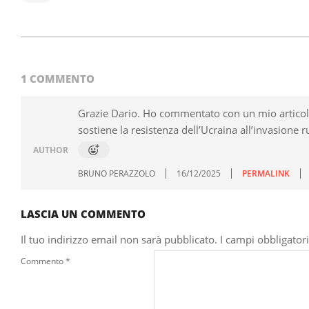
2025-
12-
18
1 COMMENTO
Grazie Dario. Ho commentato con un mio articolo i
sostiene la resistenza dell’Ucraina all’invasione r
AUTHOR
BRUNO PERAZZOLO
16/12/2025
PERMALINK
LASCIA UN COMMENTO
Il tuo indirizzo email non sarà pubblicato.
I campi obbligator
Commento
*