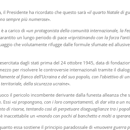
ia, il Presidente ha ricordato che questo sarà «
il quarto Natale di gu
li sono sempre più numerose
».
è a carico di «
un protagonista della comunità internazionale, la F
garantito un lungo periodo di pace «
ripristinando con la forza l’anti
guaggio che volutamente rifugge dalle formule sfumate ed allusive
enza esercitata dagli stati prima del 24 ottobre 1945, data di fond
zzo per risolvere le controversie internazionali tramite il dialogo 
ldamente al fianco dell’Ucraina e del suo popolo, con l’obiettivo di un
 territoriale, della sicurezza ucraine
».
o il pericolo incombente derivante dalla funesta alleanza che si 
. Essi «
si propongono, con i loro comportamenti, di dar vita a un n
to di risorse, tentando così di perpetuare diseguaglianze tra i popol
 è inaccettabile un «
mondo con pochi al banchetto e molti a sperare 
quanto essa sostiene il principio paradossale di «
muovere guerra pe