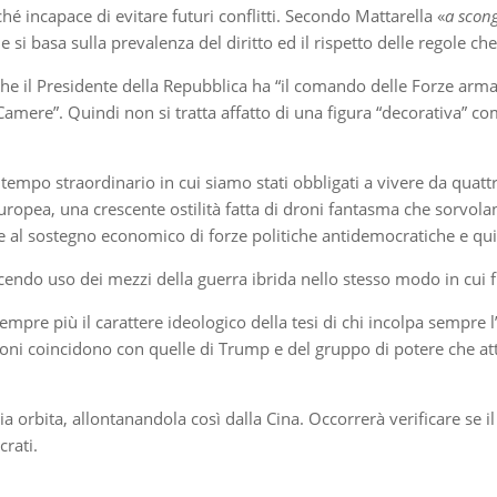
é incapace di evitare futuri conflitti. Secondo Mattarella «
a scong
e si basa sulla prevalenza del diritto ed il rispetto delle regole ch
 che il Presidente della Repubblica ha “il comando delle Forze arma
e Camere”. Quindi non si tratta affatto di una figura “decorativa” 
tempo straordinario in cui siamo stati obbligati a vivere da quattr
 europea, una crescente ostilità fatta di droni fantasma che sorvolano
e al sostegno economico di forze politiche antidemocratiche e qu
ndo uso dei mezzi della guerra ibrida nello stesso modo in cui fino 
sempre più il carattere ideologico della tesi di chi incolpa sempre 
oni coincidono con quelle di Trump e del gruppo di potere che at
ria orbita, allontanandola così dalla Cina. Occorrerà verificare se 
crati.