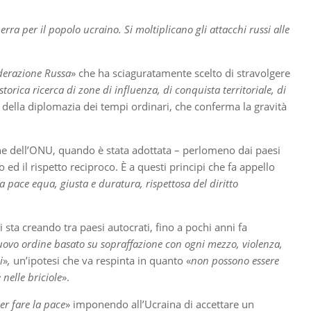
erra per il popolo ucraino. Si moltiplicano gli attacchi russi alle
ederazione Russa
» che ha sciaguratamente scelto di stravolgere
storica ricerca di zone di influenza, di conquista territoriale, di
 della diplomazia dei tempi ordinari, che conferma la gravità
azione dell’ONU, quando è stata adottata – perlomeno dai paesi
ed il rispetto reciproco. È a questi principi che fa appello
a pace equa, giusta e duratura, rispettosa del diritto
sta creando tra paesi autocrati, fino a pochi anni fa
uovo ordine basato su sopraffazione con ogni mezzo, violenza,
i
»
,
un’ipotesi che va respinta in quanto «
non possono essere
nelle briciole
».
r fare la pace
» imponendo all’Ucraina di accettare un