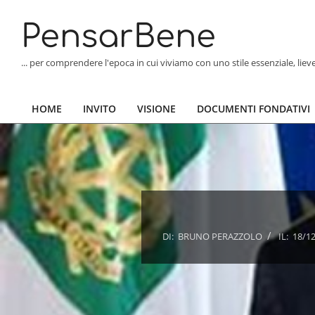
Skip
to
PensarBene
content
... per comprendere l'epoca in cui viviamo con uno stile essenziale, lie
HOME
INVITO
VISIONE
DOCUMENTI FONDATIVI
Primary
Navigation
Menu
DI:
BRUNO PERAZZOLO
IL:
18/1