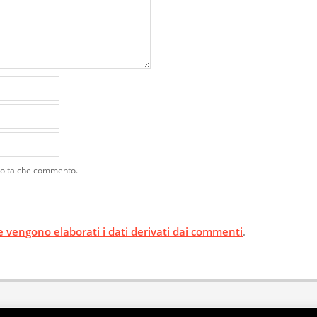
 volta che commento.
 vengono elaborati i dati derivati dai commenti
.
Privacy Policy