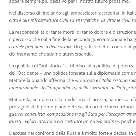
appare sempre più decisivo per il nostro futuro prossimo.
Nel discorso di fine anno agli ambasciatori accreditati in Ital
città e alle infrastrutture civili ed energetiche. Le vittime civi
La responsabilità di tante morti, di tanto dolore e distruzione 
il percorso che dalla fine della Seconda guerra mondiale ha 
crudele prepotenza delle armi
». Un giudizio netto, con un lin
del momento che stiamo attraversando.
La qualifica di “antistorica” si riferisce alla politica di pot
dell’Occidente – una politica fondata sulla diplomazia come me
Mattarella quando afferma che «
L’Europa e l’Italia restano sa
internazionale, dell’indipendenza, della sovranità, dell’integrità
Mattarella, sempre con la medesima chiarezza, ha messo a fuoc
protagonisti di primo piano del vecchio ordine internazionale
guerra, conquista, competizione tra gli Stati per l’accaparramen
questi i valori intorno a cui costruire un nuovo ordine
», poiché
L’accusa nei confronti della Russia è molto forte e decisa, in 