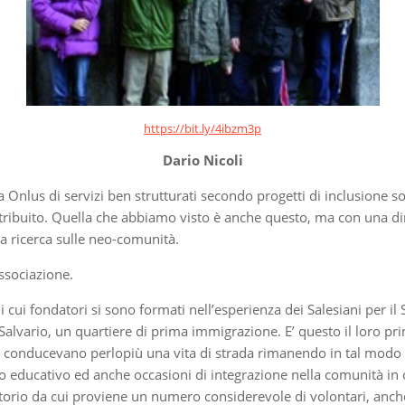
https://bit.ly/4ibzm3p
Dario Nicoli
 Onlus di servizi ben strutturati secondo progetti di inclusione s
tribuito. Quella che abbiamo visto è anche questo, ma con una di
a ricerca sulle neo-comunità.
ssociazione.
i cui fondatori si sono formati nell’esperienza dei Salesiani per i
alvario, un quartiere di prima immigrazione. E’ questo il loro pri
llora conducevano perlopiù una vita di strada rimanendo in tal mod
o educativo ed anche occasioni di integrazione nella comunità in c
erritorio da cui proviene un numero considerevole di volontari, anc