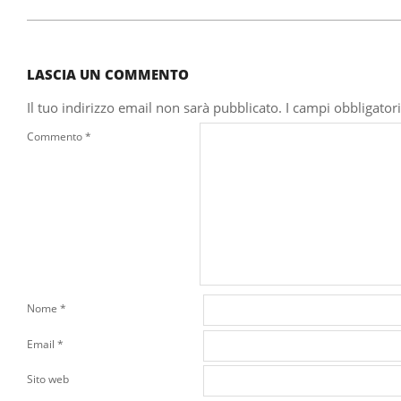
2024-
12-
27
LASCIA UN COMMENTO
Il tuo indirizzo email non sarà pubblicato.
I campi obbligator
Commento
*
Nome
*
Email
*
Sito web