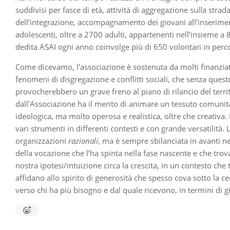
suddivisi per fasce di età, attività di aggregazione sulla stra
dell’integrazione, accompagnamento dei giovani all’inserime
adolescenti, oltre a 2700 adulti, appartenenti nell’insieme a
dedita ASAI ogni anno coinvolge più di 650 volontari in percor
Come dicevamo, l’associazione è sostenuta da molti finanziato
fenomeni di disgregazione e conflitti sociali, che senza questo
provocherebbero un grave freno al piano di rilancio del terr
dall’Associazione ha il merito di animare un tessuto comun
ideologica, ma molto operosa e realistica, oltre che creativa
vari strumenti in differenti contesti e con grande versatilit
organizzazioni
razionali
, ma è sempre sbilanciata in avanti ne
della vocazione che l’ha spinta nella fase nascente e che trova
nostra ipotesi/intuizione circa la crescita, in un contesto c
affidano allo spirito di generosità che spesso cova sotto la ce
verso chi ha più bisogno e dal quale ricevono, in termini di 