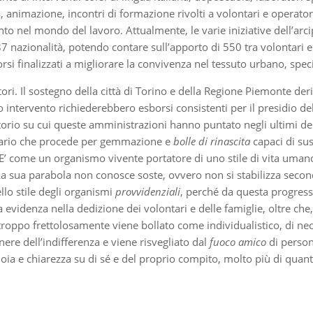
da, animazione, incontri di formazione rivolti a volontari e operat
nto nel mondo del lavoro. Attualmente, le varie iniziative dell’
 87 nazionalità, potendo contare sull’apporto di 550 tra volontari
si finalizzati a migliorare la convivenza nel tessuto urbano, specie
ri. Il sostegno della città di Torino e della Regione Piemonte de
 intervento richiederebbero esborsi consistenti per il presidio del t
itorio su cui queste amministrazioni hanno puntato negli ultimi d
itario che procede per gemmazione e
bolle di rinascita
capaci di su
. E’ come un organismo vivente portatore di uno stile di vita umano
à. La sua parabola non conosce soste, ovvero non si stabilizza sec
llo stile degli organismi
provvidenziali
, perché da questa progressi
 evidenza nella dedizione dei volontari e delle famiglie, oltre che
he troppo frettolosamente viene bollato come individualistico, di
nere dell’indifferenza e viene risvegliato dal
fuoco amico
di person
gioia e chiarezza su di sé e del proprio compito, molto più di qu