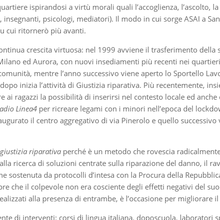
rtiere ispirandosi a virtù morali quali l’accoglienza, l’ascolto, l
i, insegnanti, psicologi, mediatori). Il modo in cui sorge ASAI a S
su cui ritornerò più avanti.
tinua crescita virtuosa: nel 1999 avviene il trasferimento della s
ra Milano ed Aurora, con nuovi insediamenti più recenti nei quartie
e comunità, mentre l’anno successivo viene aperto lo Sportello Lav
dopo inizia l’attività di Giustizia riparativa. Più recentemente, ins
 ai ragazzi la possibilità di inserirsi nel contesto locale ed anche
adio Linea4
per ricreare legami con i minori nell’epoca del lockd
naugurato il centro aggregativo di via Pinerolo e quello successivo 
giustizia riparativa
perché è un metodo che rovescia radicalmente 
la ricerca di soluzioni centrate sulla riparazione del danno, il ravv
ene sostenuta da protocolli d’intesa con la Procura della Repubblic
opre che il colpevole non era cosciente degli effetti negativi del 
a realizzati alla presenza di entrambe, è l’occasione per migliorare i
 di interventi: corsi di lingua italiana, doposcuola, laboratori spor