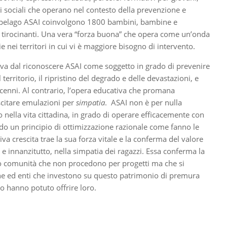
ori sociali che operano nel contesto della prevenzione e
arcipelago ASAI coinvolgono 1800 bambini, bambine e
 e tirocinanti. Una vera “forza buona” che opera come un’onda
 nei territori in cui vi è maggiore bisogno di intervento.
riva dal riconoscere ASAI come soggetto in grado di prevenire
erritorio, il ripristino del degrado e delle devastazioni, e
ecenni. Al contrario, l’opera educativa che promana
scitare emulazioni per
simpatia
. ASAI non è per nulla
 nella vita cittadina, in grado di operare efficacemente con
ondo un principio di ottimizzazione razionale come fanno le
va crescita trae la sua forza vitale e la conferma del valore
, e innanzitutto, nella simpatia dei ragazzi. Essa conferma la
 neo comunità che non procedono per progetti ma che si
e ed enti che investono su questo patrimonio di premura
anto hanno potuto offrire loro.