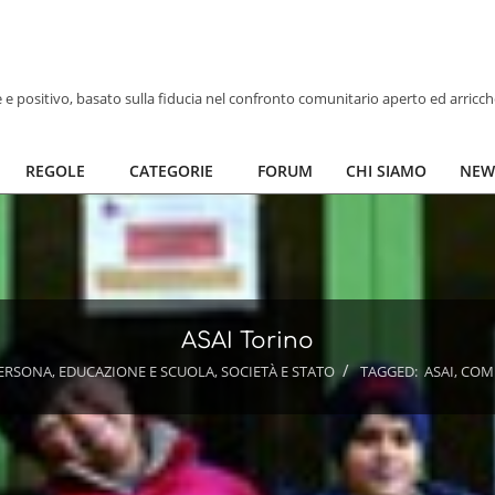
ve e positivo, basato sulla fiducia nel confronto comunitario aperto ed arricc
REGOLE
CATEGORIE
FORUM
CHI SIAMO
NEW
ASAI Torino
PERSONA
,
EDUCAZIONE E SCUOLA
,
SOCIETÀ E STATO
TAGGED:
ASAI
,
COM