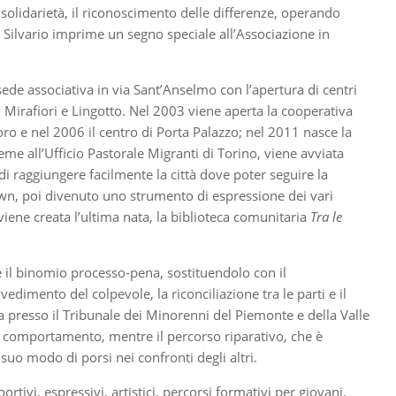
a solidarietà, il riconoscimento delle differenze, operando
an Silvario imprime un segno speciale all’Associazione in
ede associativa in via Sant’Anselmo con l’apertura di centri
ri Mirafiori e Lingotto. Nel 2003 viene aperta la cooperativa
oro e nel 2006 il centro di Porta Palazzo; nel 2011 nasce la
ieme all’Ufficio Pastorale Migranti di Torino, viene avviata
 di raggiungere facilmente la città dove poter seguire la
own, poi divenuto uno strumento di espressione dei vari
viene creata l’ultima nata, la biblioteca comunitaria
Tra le
il binomio processo-pena, sostituendolo con il
edimento del colpevole, la riconciliazione tra le parti e il
a presso il Tribunale dei Minorenni del Piemonte e della Valle
suo comportamento, mentre il percorso riparativo, che è
l suo modo di porsi nei confronti degli altri.
tivi, espressivi, artistici, percorsi formativi per giovani,