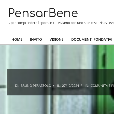
Skip
to
PensarBene
content
... per comprendere l'epoca in cui viviamo con uno stile essenziale, lie
HOME
INVITO
VISIONE
DOCUMENTI FONDATIVI
Primary
Navigation
Menu
DI:
BRUNO PERAZZOLO
IL:
27/12/2024
IN:
COMUNITÀ E 