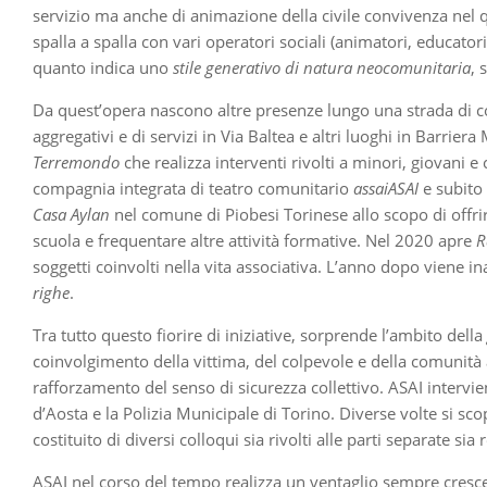
servizio ma anche di animazione della civile convivenza nel qua
spalla a spalla con vari operatori sociali (animatori, educator
quanto indica uno
stile generativo di natura neocomunitaria
, 
Da quest’opera nascono altre presenze lungo una strada di con
aggregativi e di servizi in Via Baltea e altri luoghi in Barrie
Terremondo
che realizza interventi rivolti a minori, giovani 
compagnia integrata di teatro comunitario
assaiASAI
e subito 
Casa Aylan
nel comune di Piobesi Torinese allo scopo di offrire
scuola e frequentare altre attività formative. Nel 2020 apre
R
soggetti coinvolti nella vita associativa. L’anno dopo viene i
righe
.
Tra tutto questo fiorire di iniziative, sorprende l’ambito della
coinvolgimento della vittima, del colpevole e della comunità al
rafforzamento del senso di sicurezza collettivo. ASAI intervi
d’Aosta e la Polizia Municipale di Torino. Diverse volte si sc
costituito di diversi colloqui sia rivolti alle parti separate si
ASAI nel corso del tempo realizza un ventaglio sempre crescente