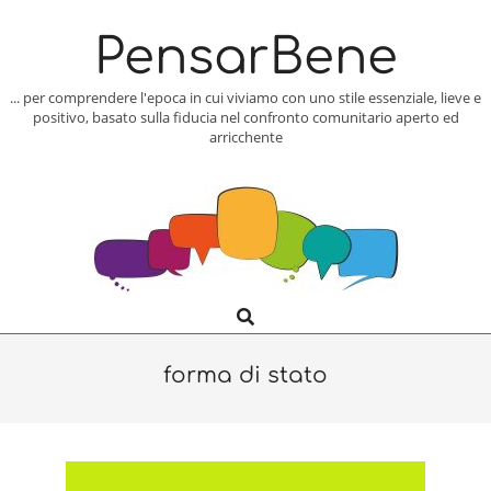
Skip
to
PensarBene
content
... per comprendere l'epoca in cui viviamo con uno stile essenziale, lieve e
positivo, basato sulla fiducia nel confronto comunitario aperto ed
arricchente
Search
Primary
Navigation
Menu
forma di stato