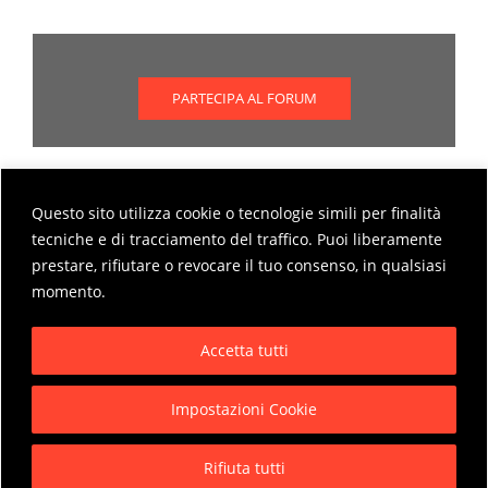
PARTECIPA AL FORUM
Questo sito utilizza cookie o tecnologie simili per finalità
Scopri come partecipare al forum
tecniche e di tracciamento del traffico. Puoi liberamente
prestare, rifiutare o revocare il tuo consenso, in qualsiasi
MODALITÀ DI PARTECIPAZIONE AL FORUM
momento.
Accetta tutti
Impostazioni Cookie
Privacy Policy
Rifiuta tutti
Copyright © 2026 Pensarbene