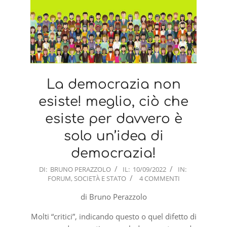
La democrazia non
esiste! meglio, ciò che
esiste per davvero è
solo un’idea di
democrazia!
2022-
DI:
BRUNO PERAZZOLO
IL:
10/09/2022
IN:
FORUM
,
SOCIETÀ E STATO
4 COMMENTI
09-
10
di Bruno Perazzolo
Molti “critici”, indicando questo o quel difetto di