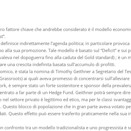
ltro fattore chiave che andrebbe considerato è il modello economico
t”.
finisce indirettamente l’agenda politica; in particolare provoca un
 alla sua promozione. Tale modello è basato sul “Deficit” e sui prof
aleva nel dopoguerra fino alla caduta del Gold standard) ; è un mod
e una crescita indefinita basata sull’accumulo di profitti.
omico, è stata la nomina di Timothy Geithner a Segretario del Te
Grassroots) ai quali aveva promesso di concentrarsi sull’alleviare la
ork, è sempre stato un forte sostenitore e sponsor della prevalen
rato a far parte di un Hedge Fund. Geithner potrà sempre dire che
voro nel settore privato è legittimo ed etico, ma per le classi svant
ssi. Questo blocco di popolazione che in gran parte aveva votato p
ti. Questo effetto può essere trasferito praticamente nella sua int
 un confronto tra un modello tradizionalista e uno progressista 