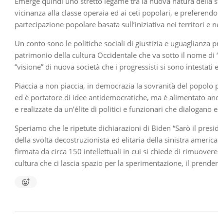
Emerge quindi uno stretto legame tra la nuova natura della st
vicinanza alla classe operaia ed ai ceti popolari, e preferendo 
partecipazione popolare basata sull’iniziativa nei territori e 
Un conto sono le politiche sociali di giustizia e uguaglianza p
patrimonio della cultura Occidentale che va sotto il nome di “C
“visione” di nuova società che i progressisti si sono intestati e
Piaccia a non piaccia, in democrazia la sovranità del popolo p
ed è portatore di idee antidemocratiche, ma è alimentato an
e realizzate da un’élite di politici e funzionari che dialogano 
Speriamo che le ripetute dichiarazioni di Biden “Sarò il presi
della svolta decostruzionista ed elitaria della sinistra ameri
firmata da circa 150 intellettuali in cui si chiede di rimuover
cultura che ci lascia spazio per la sperimentazione, il prender
2020-