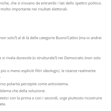
he, che si trovano da entrambi i lati dello spettro politico.
molto importante nei risultati elettorali.
n solo?) al di là delle categorie Buoni/Cattivi (ma io andrei
 si rivela durevole (o strutturale?) nei Democratic (non solo
ù o meno espliciti filtri ideologici, le istanze realmente
…
erso polarità percepite come antisistema.
oblema che della soluzione.
ici con la prima o con i secondi, urge piuttosto ricostruire
ata.