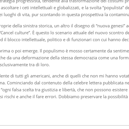
rategia progressista, tendente alla trasformazione dei costumi pri
ascoltare i ceti intellettuali e globalizzati, e la svolta “populista
nei luoghi di vita, pur scontando in questa prospettiva la contamina
roprie della sinistra storica, un altro il disegno di “nuova genesi
ancel culture”. È questo lo scenario attuale del nuovo scontro destr
d il blocco intellettuale, politico e di funzionari con cui hanno deci
rima o poi emerge. Il populismo è mosso certamente da sentimenti d
che da una deformazione della stessa democrazia come una forma di
esclusivamente tra di loro.
dente di tutti gli americani, anche di quelli che non mi hanno vota
cana. Cominciando dal contenuto della celebre lettera pubblicata ne
e “ogni falsa scelta tra giustizia e libertà, che non possono esiste
si rischi e anche il fare errori. Dobbiamo preservare la possibilit