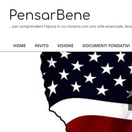
Skip
to
PensarBene
content
... per comprendere l'epoca in cui viviamo con uno stile essenziale, lie
HOME
INVITO
VISIONE
DOCUMENTI FONDATIVI
Primary
Navigation
Menu