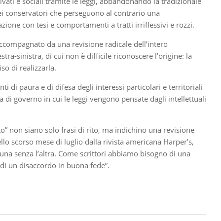
vati e sociali tramite le leggi, abbandonando la tradizionale
” dei conservatori che perseguono al contrario una
zione con tesi e comportamenti a tratti irriflessivi e rozzi.
” accompagnato da una revisione radicale dell’intero
a-sinistra, di cui non è difficile riconoscere l’origine: la
so di realizzarla.
i paura e di difesa degli interessi particolari e territoriali
 governo in cui le leggi vengono pensate dagli intellettuali
to” non siano solo frasi di rito, ma indichino una revisione
llo scorso mese di luglio dalla rivista americana Harper’s,
re una senza l’altra. Come scrittori abbiamo bisogno di una
à di un disaccordo in buona fede”.