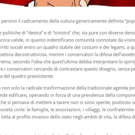
 persino il radicamento della cultura genericamente definita “popu
 politiche di “destra” e di “sinistra” che, sia pure con diverse d
ncora valide, in quanto indentificano comunità connotate da visioni
 diritti sociali entro un quadro stabile dei costumi e dei legami, a
pettiva decostruttivista, mentre i conservatori la difesa dell’asset
ema, secondo l’idea che quest’ultima debba interpretare lo spirit
i conservatori cercando di contrastare questo disegno, senza peral
a del quadro preesistente.
non solo la radicale trasformazione della tradizionale agenda poli
intende edificare, operando in forza di una prevalenza della compon
 che si pensava di mettere a tacere non si sono spente; piuttost
cietà civile: le famiglie, le associazioni, i villaggi, le confrater
a lotta al profilo invasivo dello stato negli ambiti di vita, la difesa