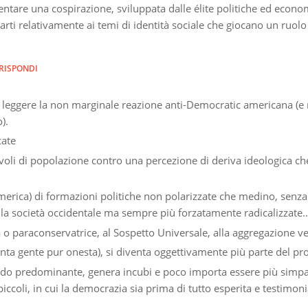
are una cospirazione, sviluppata dalle élite politiche ed economic
rti relativamente ai temi di identità sociale che giocano un ruolo 
RISPONDI
 leggere la non marginale reazione anti-Democratic americana (e no
).
cate
evoli di popolazione contro una percezione di deriva ideologica che
rica) di formazioni politiche non polarizzate che medino, senza pi
lla società occidentale ma sempre più forzatamente radicalizzate
a o paraconservatrice, al Sospetto Universale, alla aggregazione v
nta gente pur onesta), si diventa oggettivamente più parte del pr
do predominante, genera incubi e poco importa essere più simpatet
coli, in cui la democrazia sia prima di tutto esperita e testimoni