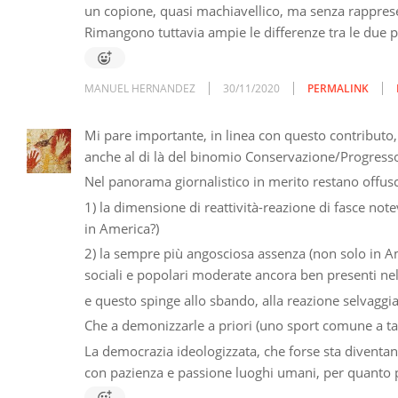
un copione, quasi machiavellico, ma senza rappresent
Rimangono tuttavia ampie le differenze tra le due pa
MANUEL HERNANDEZ
30/11/2020
PERMALINK
Mi pare importante, in linea con questo contributo,
anche al di là del binomio Conservazione/Progresso
Nel panorama giornalistico in merito restano offus
1) la dimensione di reattività-reazione di fasce not
in America?)
2) la sempre più angosciosa assenza (non solo in Ame
sociali e popolari moderate ancora ben presenti ne
e questo spinge allo sbando, alla reazione selvaggi
Che a demonizzarle a priori (uno sport comune a ta
La democrazia ideologizzata, che forse sta diventan
con pazienza e passione luoghi umani, per quanto pic