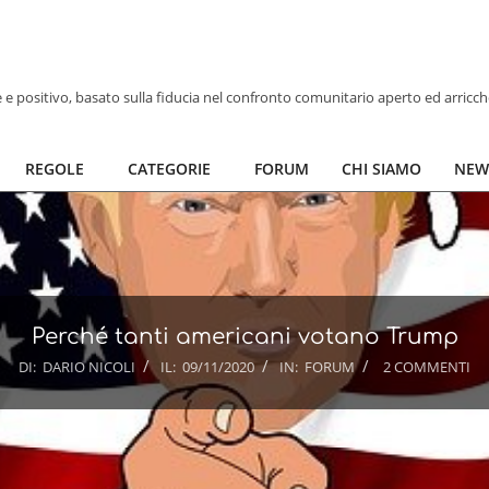
ve e positivo, basato sulla fiducia nel confronto comunitario aperto ed arricc
REGOLE
CATEGORIE
FORUM
CHI SIAMO
NEW
Perché tanti americani votano Trump
DI:
DARIO NICOLI
IL:
09/11/2020
IN:
FORUM
2 COMMENTI