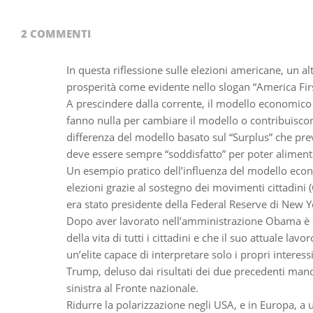
11-
09
2 COMMENTI
In questa riflessione sulle elezioni americane, un a
prosperità come evidente nello slogan “America Firs
A prescindere dalla corrente, il modello economico de
fanno nulla per cambiare il modello o contribuiscono
differenza del modello basato sul “Surplus” che prev
deve essere sempre “soddisfatto” per poter alimentar
Un esempio pratico dell’influenza del modello econ
elezioni grazie al sostegno dei movimenti cittadini (
era stato presidente della Federal Reserve di New Y
Dopo aver lavorato nell’amministrazione Obama è ent
della vita di tutti i cittadini e che il suo attuale la
un’elite capace di interpretare solo i propri intere
Trump, deluso dai risultati dei due precedenti manda
sinistra al Fronte nazionale.
Ridurre la polarizzazione negli USA, e in Europa, a