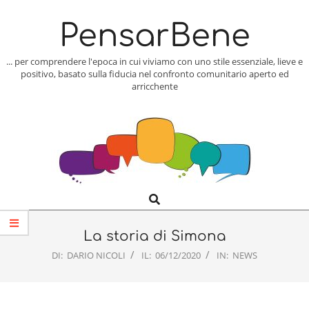
Skip
to
PensarBene
content
... per comprendere l'epoca in cui viviamo con uno stile essenziale, lieve e
positivo, basato sulla fiducia nel confronto comunitario aperto ed
arricchente
Search
Primary
Navigation
Menu
La storia di Simona
DI:
DARIO NICOLI
IL:
06/12/2020
IN:
NEWS