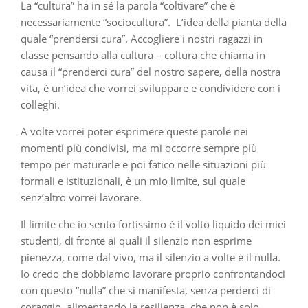
La “cultura” ha in sé la parola “coltivare” che è
necessariamente “sociocultura”. L’idea della pianta della
quale “prendersi cura”. Accogliere i nostri ragazzi in
classe pensando alla cultura – coltura che chiama in
causa il “prenderci cura” del nostro sapere, della nostra
vita, è un’idea che vorrei sviluppare e condividere con i
colleghi.
A volte vorrei poter esprimere queste parole nei
momenti più condivisi, ma mi occorre sempre più
tempo per maturarle e poi fatico nelle situazioni più
formali e istituzionali, è un mio limite, sul quale
senz’altro vorrei lavorare.
Il limite che io sento fortissimo è il volto liquido dei miei
studenti, di fronte ai quali il silenzio non esprime
pienezza, come dal vivo, ma il silenzio a volte è il nulla.
Io credo che dobbiamo lavorare proprio confrontandoci
con questo “nulla” che si manifesta, senza perderci di
coraggio, alimentando la resilienza, che non è solo