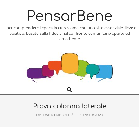
Skip
to
PensarBene
content
... per comprendere l'epoca in cui viviamo con uno stile essenziale, lieve e
positivo, basato sulla fiducia nel confronto comunitario aperto ed
arricchente
Search
Primary
Navigation
Menu
Prova colonna laterale
DI:
DARIO NICOLI
IL:
15/10/2020