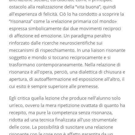
ostacolo alla realizzazione della “vita buona”, quindi
all’esperienza di felicità. Ciò lo ha condotto a scoprire la
“risonanza” come la «relazione primaria col mondo»
espressa simbolicamente dai due movimenti reciproci
di affezione ed emozione. Un paradigma peraltro
rinforzato dalle ricerche neuroscientifiche sui
meccanismi di rispecchiamento. In una liaison risonante
soggetto e mondo si toccano reciprocamente e si
trasformano contemporaneamente. Nella relazione di
risonanza è all’opera, perciò, una dialettica di chiusura e
apertura, di autoaffermazione ed esposizione all’altro, il
cui esito è sempre superiore alle premesse.
Egli critica quella lezione che produce nell’alunno solo
un’eco, ovvero la mera ripetizione ovattata di quanto ha
recepito, ma pure la competenza senza risonanza,
ridotta ad una tecnica finalizzata all’uso strumentale
delle cose. La possibilità di suscitare una relazione
risonante con le cose non è affatto garantita da un