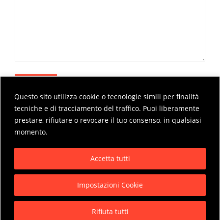
Questo sito utilizza cookie o tecnologie simili per finalità
tecniche e di tracciamento del traffico. Puoi liberamente
prestare, rifiutare o revocare il tuo consenso, in qualsiasi
momento.
2020-
Accetta tutti
10-
15
Impostazioni Cookie
Privacy Policy
Rifiuta tutti
Copyright © 2026 Pensarbene