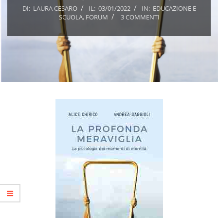
DI:
LAURA CESARO
IL:
03/01/2022
IN:
EDUCAZIONE E
SCUOLA
,
FORUM
3 COMMENTI