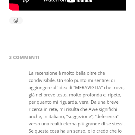
2022-
01-
03
3 COMMENTI
La recensione è molto bella oltre che
condivisibile. Un solo punto mi sentirei di
aggiungere all’idea di “MERAVIGLIA” che trovo,
già nel breve testo, molto profonda e, ripeto,
per quanto mi riguarda, vera. Da una breve
ricerca in rete, mi risulta che Awe significhi
anche, in italiano, “soggezione”, “deferenza”
verso una realtà eterna più grande di se stessi.
Se questa cosa ha un senso, e io credo che lo