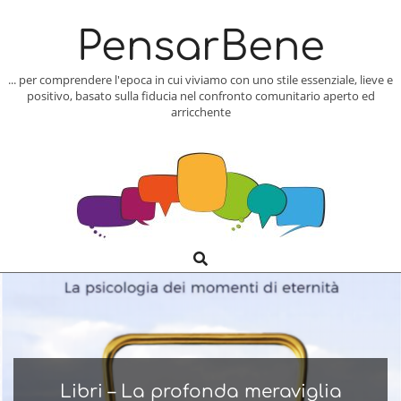
Skip
to
PensarBene
content
... per comprendere l'epoca in cui viviamo con uno stile essenziale, lieve e
positivo, basato sulla fiducia nel confronto comunitario aperto ed
arricchente
Search
Primary
Navigation
Menu
Libri – La profonda meraviglia